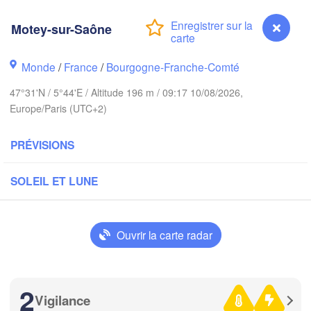
Hambur
Groningen
Bremen
Motey-sur-Saône
Norwich
Amsterdam
Hannover
Monde
/
France
/
Bourgogne-Franche-Comté
PAYS-BAS
47°31'N / 5°44'E / Altitude 196 m / 09:17 10/08/2026,
Europe/Paris (UTC+2)
ALLEMA
Kassel
Bruxelles 

Köln
- Brussel
PRÉVISIONS
BELGIQUE
Frankfurt am Main
SOLEIL ET LUNE
N
ouen
Reims
Ouvrir la carte radar
Paris
Stuttgart
Orléans
2
Vigilance
Motey-sur-Saône
Zürich