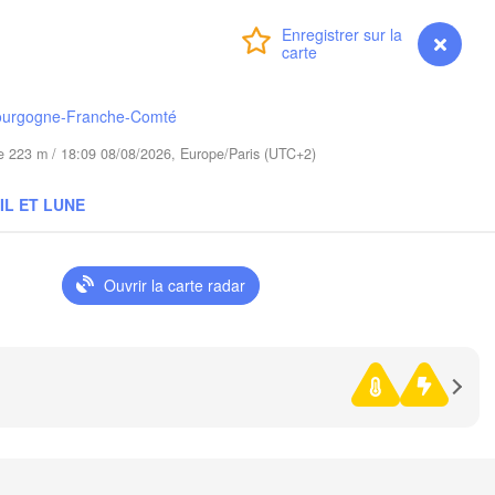
Gdańsk
Connexion
Premium
myVentusky
Prévisions
Гродна

Olsztyn
(Hrodna)
Бара
Bydgoszcz
(Bar
ourgogne-Franche-Comté
ude 223 m / 18:09 08/08/2026, Europe/Paris (UTC+2)
Poznań
Брэст

Warszawa
(
(Brest)
IL ET LUNE
óra
Łódź
POLOGNE
Lublin
Wrocław
Ouvrir la carte radar
Львів

Kraków
Rzeszów
(Lviv)
IE
Brno
Івано-Франківськ
(Ivano-Frankivsk
Košice
Чер
SLOVAQUIE
(Che