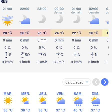
URES
Wien
21:00
22:00
23:00
00:00
01:00
02:00
03:
demain
demain
demain
dem
Debrecen
Budapest
HONGRIE
Cluj-Napoca
28 °C
26 °C
25 °C
24 °C
22 °C
20 °C
19 
Szeged
Pécs
0 mm
0 mm
0 mm
0 mm
0 mm
0 mm
0 
greb
Sibiu
Braș
ROUMANI
0 %
0 %
0 %
0 %
0 %
0 %
0 
Београд

S
SO
O
O
N
N
(Beograd)
Banja Luka
3 km/h
1 km/h
3 km/h
3 km/h
3 km/h
3 km/h
3 k
Bu
BOSNIE-

Craiova
HERZÉGOVINE
SERBIE
Sarajevo
Плевен

Ниш

Split
(Pleven)
(Niš)
София

(Sofia)
BULGARI
MAR.
MER.
JEU.
VEN.
SAM.
DIM.
Podgorica
Пловдив

Скопје

(Plovdiv)
(Skopje)
MACÉDOINE 

DU NORD
a
36 °C
38 °C
38 °C
37 °C
40 °C
37 °C
Tiranë