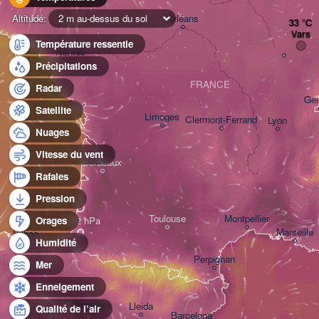
Orléans
Altitude:
2 m au-dessus du sol
Vars
Température ressentie
Nantes
Précipitations
FRANCE
Radar
Ge
Satellite
Limoges
Clermont-Ferrand
Lyon
Nuages
Vitesse du vent
Bordeaux
Rafales
Pression
D
Toulouse
Montpellier
Orages
Marseille
Bilbao
Humidité
Perpignan
Mer
Enneigement
Zaragoza
Lleida
Qualité de l’air
Barcelona