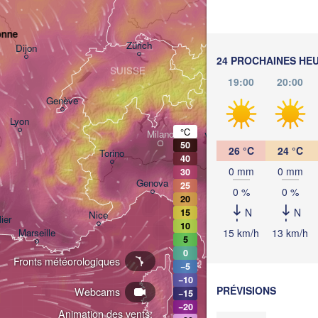
München
Salzburg
onne
A
Zürich
AUTR
Dijon
24 PROCHAINES HE
SUISSE
19:00
20:00
Genève
Lyon
°C
Milano
Verona
Venezia
50
26 °C
24 °C
Torino
40
0 mm
0 mm
30
Bologna
Genova
25
0 %
0 %
20
N
N
15
Nice
ier
10
15 km/h
13 km/h
Marseille
5
Perugia
0
ITALIE
Fronts météorologiques
−5
Pe
−10
PRÉVISIONS
Webcams
−15
Roma
−20
Animation des vents: