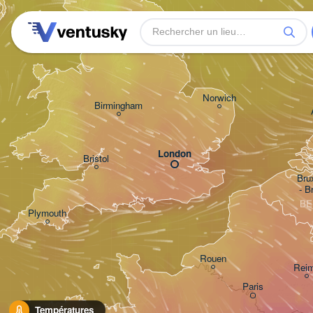
Leeds
Norwich
Birmingham
London
Bristol
Brux
- B
BE
Plymouth
Rouen
Rei
Paris
Brest
Températures