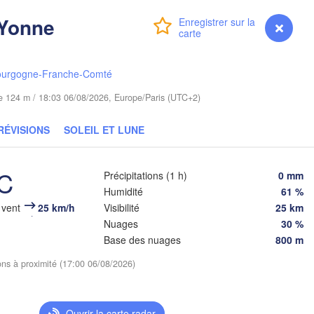
Gdańsk
Koszalin
-Yonne
Connexion
Premium
myVentusky
Prévisions
Грод
Olsztyn
(Hro
Szczecin
Bydgoszcz
ourgogne-Franche-Comté
ude 124 m / 18:03 06/08/2026, Europe/Paris (UTC+2)
Poznań
Брэст
Warszawa
(Bres
RÉVISIONS
SOLEIL ET LUNE
Zielona Góra
Łódź
POLOGNE
Lublin
°C
Précipitations (1 h)
0 mm
Wrocław
en
Humidité
61 %
 vent
25 km/h
Visibilité
25 km
Nuages
30 %
Praha
Ль
Kraków
Rzeszów
Base des nuages
800 m
(
TCHÉQUIE
ions à proximité (17:00 06/08/2026)
Brno
Ів
(I
Košice
SLOVAQUIE
Ouvrir la carte radar