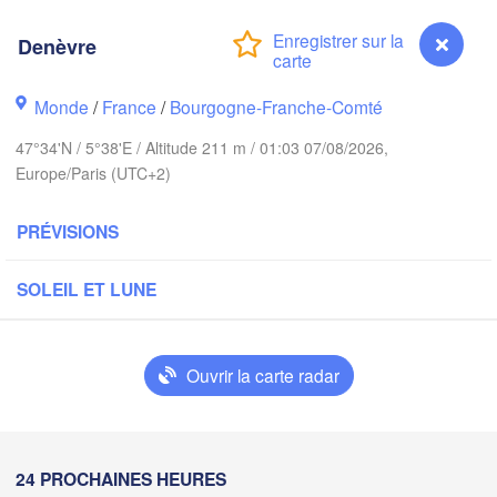
Hambur
Groningen
Denèvre
Bremen
Norwich
Amsterdam
Hannover
Monde
/
France
/
Bourgogne-Franche-Comté
PAYS-BAS
47°34'N / 5°38'E / Altitude 211 m / 01:03 07/08/2026,
Europe/Paris (UTC+2)
ALLEM
Kassel
Bruxelles 

Köln
- Brussel
PRÉVISIONS
BELGIQUE
Frankfurt am Main
SOLEIL ET LUNE
Rouen
Reims
Ouvrir la carte radar
Paris
Stuttgart
Orléans
24 PROCHAINES HEURES
Denèvre
Zürich