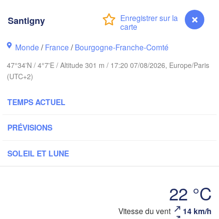
Groningen
Santigny
Brem
Norwich
Amsterdam
Monde
/
France
/
Bourgogne-Franche-Comté
PAYS-BAS
47°34'N / 4°7'E / Altitude 301 m / 17:20 07/08/2026, Europe/Paris
London
(UTC+2)
Bruxelles 

Köln
- Brussel
TEMPS ACTUEL
BELGIQUE
Frankfurt 
PRÉVISIONS
Rouen
SOLEIL ET LUNE
Reims
Paris
Stu
22 °C
Orléans
Vitesse du vent
14 km/h
Santigny
Zürich