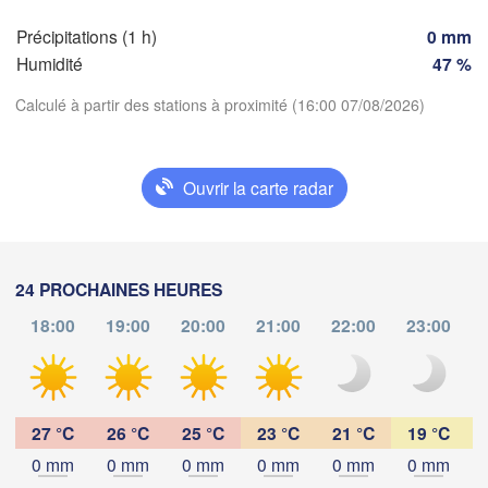
Dijon
Précipitations (1 h)
0 mm
SUISSE
Humidité
47 %
FRANCE
Genève
Calculé à partir des stations à proximité (16:00 07/08/2026)
Limoges
Clermont-Ferrand
Lyon
Mi
Torino
rdeaux
Télécharger l'application
Ouvrir la carte radar
Gen
Températures
Nice
Toulouse
Montpellier
Marseille
24 PROCHAINES HEURES
2 m au-dessus du sol
18:00
19:00
20:00
21:00
22:00
23:00
Perpignan
d
ma
me
je
ve
sa
di
lu
04 aoû
05 aoû
06 aoû
07 aoû
08 aoû
09 aoû
10 aoû
goza
Lleida
Barcelona
27 °C
26 °C
25 °C
23 °C
21 °C
19 °C
12
13
14
15
16
17
18
:00
:00
:00
:00
:00
:00
:00
Sassar
0 mm
0 mm
0 mm
0 mm
0 mm
0 mm