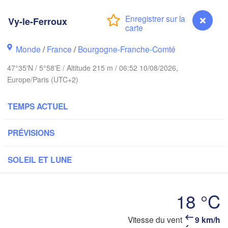
Hamburg
Groningen
Vy-le-Ferroux
Bremen
rwich
Monde
/
France
Amsterdam
/
Bourgogne-Franche-Comté
Hannover
PAYS-BAS
47°35'N / 5°58'E / Altitude 215 m / 06:52 10/08/2026,
Europe/Paris (UTC+2)
ALLEMAG
Kassel
Bruxelles 

Köln
TEMPS ACTUEL
- Brussel
BELGIQUE
Frankfurt am Main
PRÉVISIONS
Nü
uen
SOLEIL ET LUNE
Reims
Paris
Stuttgart
18 °C
Orléans
Vitesse du vent
9 km/h
Vy-le-Ferroux