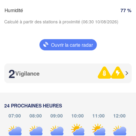
Zürich
Dijon
Humidité
77 %
SUISSE
FRANCE
Calculé à partir des stations à proximité (06:30 10/08/2026)
Genève
moges
Clermont-Ferrand
Lyon
Milano
Ve
Ouvrir la carte radar
Torino
Télécharger l'application
Genova
2
Températures
Vigilance
Nice
oulouse
Montpellier
Marseille
2 m au-dessus du sol
Perpignan
ve
sa
di
lu
ma
me
je
24 PROCHAINES HEURES
07 aoû
08 aoû
09 aoû
10 aoû
11 aoû
12 aoû
13 aoû
07:00
08:00
09:00
10:00
11:00
12:00
Barcelona
02
03
04
05
06
07
08
:00
:00
:00
:00
:00
:00
:00
Sassari