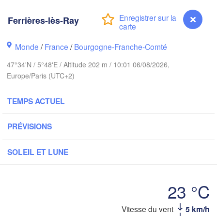
Hamburg
Groningen
Ferrières-lès-Ray
Bremen
orwich
Amsterdam
Hannover
Monde
/
France
/
Bourgogne-Franche-Comté
PAYS-BAS
47°34'N / 5°48'E / Altitude 202 m / 10:01 06/08/2026,
Europe/Paris (UTC+2)
ALLEMA
Kassel
Bruxelles 

Köln
- Brussel
TEMPS ACTUEL
BELGIQUE
Frankfurt am Main
PRÉVISIONS
N
ouen
SOLEIL ET LUNE
Reims
Paris
Stuttgart
23 °C
Orléans
Ferrières-lès-Ray
Vitesse du vent
5 km/h
Zürich