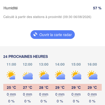
Dijon
Humidité
57 %
SUISSE
FRANCE
Calculé à partir des stations à proximité (09:30 06/08/2026)
Genève
imoges
Clermont-Ferrand
Lyon
Milano
V
Ouvrir la carte radar
Torino
Télécharger l'application
Genova
Températures
Nice
24 PROCHAINES HEURES
Toulouse
Montpellier
Marseille
11:00
12:00
13:00
14:00
15:00
16:00
2 m au-dessus du sol
Perpignan
lu
ma
me
je
ve
sa
di
03 aoû
04 aoû
05 aoû
06 aoû
07 aoû
08 aoû
09 aoû
da
25 °C
27 °C
28 °C
29 °C
29 °C
29 °C
Barcelona
0 mm
0 mm
0 mm
0 mm
0 mm
0 mm
05
06
07
08
09
10
11
:00
:00
:00
:00
:00
:00
:00
Sassari
0 %
0 %
0 %
0 %
0 %
0 %