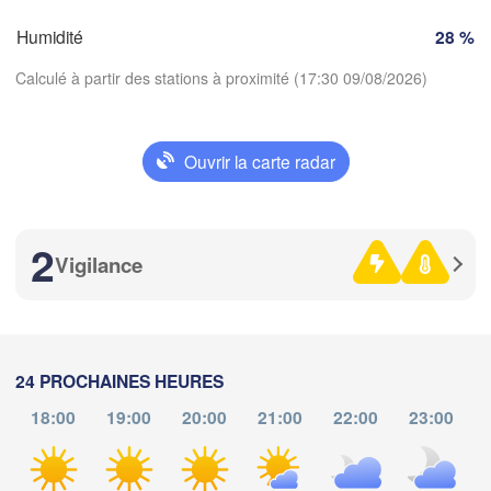
Zürich
Humidité
28 %
SUISSE
A
FRANCE
Calculé à partir des stations à proximité (17:30 09/08/2026)
Genève
Limoges
Clermont-Ferrand
Lyon
Milano
Ouvrir la carte radar
Torino
Télécharger l'application
Genova
2
Températures
Vigilance
Nice
Toulouse
Montpellier
Marseille
2 m au-dessus du sol
Perpignan
je
ve
sa
di
lu
ma
me
24 PROCHAINES HEURES
06 aoû
07 aoû
08 aoû
09 aoû
10 aoû
11 aoû
12 aoû
leida
18:00
19:00
20:00
21:00
22:00
23:00
Barcelona
d
13
14
15
16
17
18
19
:00
:00
:00
:00
:00
:00
:00
Sassari