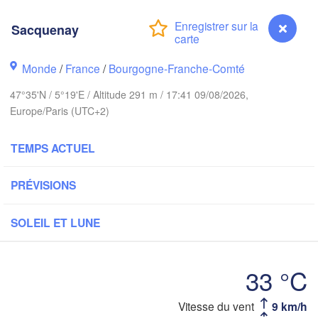
Hamb
Groningen
Sacquenay
Bremen
Norwich
Monde
/
France
/
Bourgogne-Franche-Comté
Amsterdam
Hannov
PAYS-BAS
47°35'N / 5°19'E / Altitude 291 m / 17:41 09/08/2026,
Europe/Paris (UTC+2)
ALLE
Kassel
Bruxelles 

Köln
TEMPS ACTUEL
- Brussel
BELGIQUE
Frankfurt am Main
PRÉVISIONS
Rouen
SOLEIL ET LUNE
Reims
Paris
Stuttgart
33 °C
Orléans
Vitesse du vent
9 km/h
Sacquenay