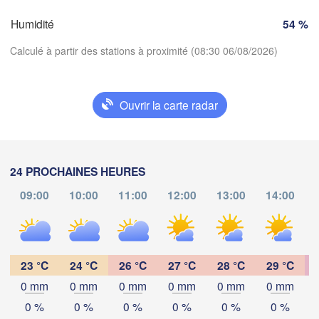
Zürich
Dijon
Humidité
54 %
SUISSE
FRANCE
Calculé à partir des stations à proximité (08:30 06/08/2026)
Genève
lermont-Ferrand
Lyon
Milano
Verona
Ouvrir la carte radar
Torino
Télécharger l'application
Bologn
Genova
Températures
24 PROCHAINES HEURES
Nice
e
Montpellier
Marseille
09:00
10:00
11:00
12:00
13:00
14:00
2 m au-dessus du sol
Perpignan
lu
ma
me
je
ve
sa
di
03 aoû
04 aoû
05 aoû
06 aoû
07 aoû
08 aoû
09 aoû
23 °C
24 °C
26 °C
27 °C
28 °C
29 °C
celona
0 mm
0 mm
0 mm
0 mm
0 mm
0 mm
04
05
06
07
08
09
10
:00
:00
:00
:00
:00
:00
:00
Sassari
0 %
0 %
0 %
0 %
0 %
0 %