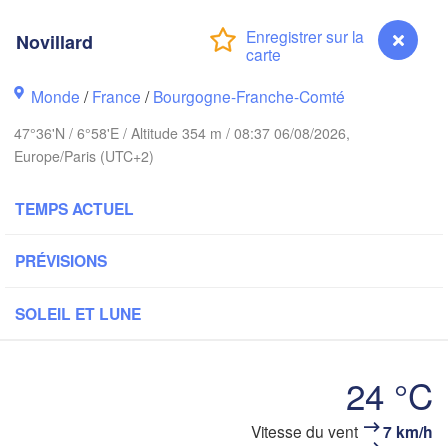
Hamburg
Groningen
Novillard
Bremen
Monde
/
France
/
Bourgogne-Franche-Comté
Amsterdam
Hannover
PAYS-BAS
47°36'N / 6°58'E / Altitude 354 m / 08:37 06/08/2026,
Europe/Paris (UTC+2)
ALLEMAGNE
Kassel
Bruxelles 

Köln
TEMPS ACTUEL
- Brussel
BELGIQUE
PRÉVISIONS
Frankfurt am Main
Nürnberg
SOLEIL ET LUNE
Reims
Paris
Stuttgart
24 °C
Münch
ans
Novillard
Vitesse du vent
7 km/h