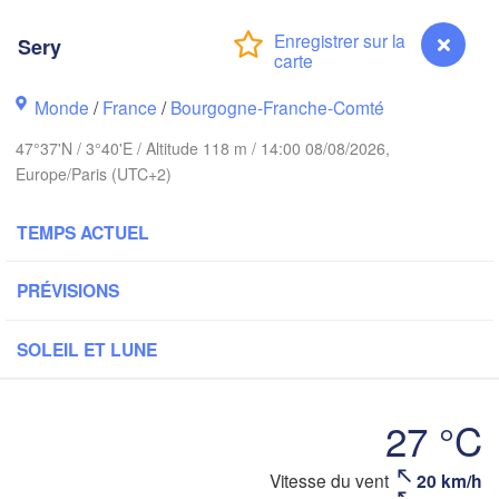
Groningen
Sery
B
Norwich
am
Monde
/
France
/
Bourgogne-Franche-Comté
Amsterdam
PAYS-BAS
47°37'N / 3°40'E / Altitude 118 m / 14:00 08/08/2026,
Europe/Paris (UTC+2)
London
Bruxelles 

Köln
TEMPS ACTUEL
- Brussel
BELGIQUE
PRÉVISIONS
Frankfu
Rouen
SOLEIL ET LUNE
Reims
Paris
27 °C
Orléans
Vitesse du vent
20 km/h
Sery