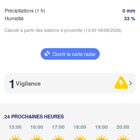
Zür
Dijon
es
Précipitations (1 h)
0 mm
SUISS
Humidité
33 %
FRANCE
Genève
Calculé à partir des stations à proximité (13:00 08/08/2026)
Limoges
Clermont-Ferrand
Lyon
Torino
Bordeaux
Télécharger l'application
Ouvrir la carte radar
G
Températures
Nice
Toulouse
Montpellier
1
Vigilance
Marseille
2 m au-dessus du sol
Perpignan
me
je
ve
sa
di
lu
ma
05 aoû
06 aoû
07 aoû
08 aoû
09 aoû
10 aoû
11 aoû
aragoza
Lleida
24 PROCHAINES HEURES
Barcelona
15:00
16:00
17:00
18:00
19:00
20:00
09
10
11
12
13
14
15
:00
:00
:00
:00
:00
:00
:00
Sas