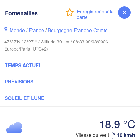
Groningen
Fontenailles
Norwich
ham
Monde
/
France
/
Bourgogne-Franche-Comté
Amsterdam
PAYS-BAS
47°37'N / 3°27'E / Altitude 301 m / 08:33 09/08/2026,
Europe/Paris (UTC+2)
London
Bruxelles 

Köln
TEMPS ACTUEL
- Brussel
BELGIQUE
PRÉVISIONS
Frankf
Rouen
SOLEIL ET LUNE
Reims
Paris
18.9 °C
Orléans
Vitesse du vent
10 km/h
Fontenailles