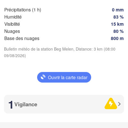
Zü
Dijon
tes
Précipitations (1 h)
0 mm
SUIS
Humidité
83 %
FRANCE
A
Genève
Visibilité
15 km
Limoges
Nuages
80 %
Clermont-Ferrand
Lyon
Base des nuages
800 m
Torino
Bordeaux
Télécharger l'application
Bulletin météo de la station Beg Melen, Distance: 3 km (08:00
09/08/2026)
Températures
Nice
Toulouse
Montpellier
Marseille
Ouvrir la carte radar
2 m au-dessus du sol
Perpignan
je
ve
sa
di
lu
ma
me
1
Vigilance
06 aoû
07 aoû
08 aoû
09 aoû
10 aoû
11 aoû
12 aoû
Zaragoza
Lleida
Barcelona
04
05
06
07
08
09
10
:00
:00
:00
:00
:00
:00
:00
Sa