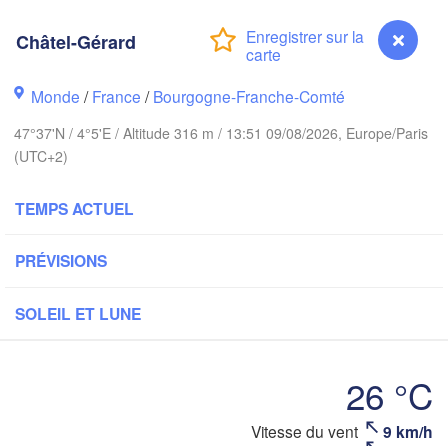
Groningen
Châtel-Gérard
Brem
Norwich
Monde
/
France
/
Bourgogne-Franche-Comté
Amsterdam
PAYS-BAS
47°37'N / 4°5'E / Altitude 316 m / 13:51 09/08/2026, Europe/Paris
(UTC+2)
London
Bruxelles 

Köln
TEMPS ACTUEL
- Brussel
BELGIQUE
PRÉVISIONS
Frankfurt 
Rouen
SOLEIL ET LUNE
Reims
Paris
Stu
26 °C
Orléans
Vitesse du vent
9 km/h
Châtel-Gérard