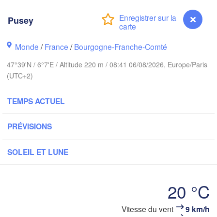
Hamburg
Groningen
Pusey
Bremen
wich
Monde
/
France
/
Bourgogne-Franche-Comté
Amsterdam
Hannover
PAYS-BAS
47°39'N / 6°7'E / Altitude 220 m / 08:41 06/08/2026, Europe/Paris
(UTC+2)
ALLEMAG
Kassel
Bruxelles 

Köln
TEMPS ACTUEL
- Brussel
BELGIQUE
PRÉVISIONS
Frankfurt am Main
Nür
en
SOLEIL ET LUNE
Reims
Paris
Stuttgart
20 °C
Orléans
Vitesse du vent
9 km/h
Pusey