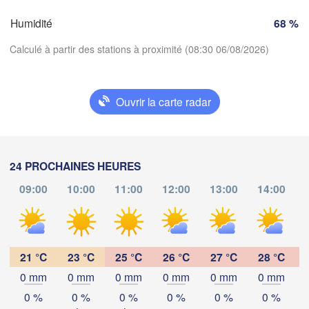
Zürich
Dijon
Humidité
68 %
SUISSE
FRANCE
Calculé à partir des stations à proximité (08:30 06/08/2026)
Genève
oges
Clermont-Ferrand
Lyon
Milano
Ver
Ouvrir la carte radar
Torino
Télécharger l'application
Genova
Températures
24 PROCHAINES HEURES
Nice
ulouse
Montpellier
Marseille
09:00
10:00
11:00
12:00
13:00
14:00
2 m au-dessus du sol
Perpignan
lu
ma
me
je
ve
sa
di
03 aoû
04 aoû
05 aoû
06 aoû
07 aoû
08 aoû
09 aoû
21 °C
23 °C
25 °C
26 °C
27 °C
28 °C
Barcelona
0 mm
0 mm
0 mm
0 mm
0 mm
0 mm
04
05
06
07
08
09
10
:00
:00
:00
:00
:00
:00
:00
Sassari
0 %
0 %
0 %
0 %
0 %
0 %