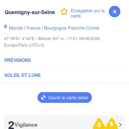
H
Groningen
Quemigny-sur-Seine
Bremen
Norwich
Monde
/
France
/
Bourgogne-Franche-Comté
Amsterdam
Han
PAYS-BAS
47°39'N / 4°40'E / Altitude 307 m / 17:01 08/08/2026,
Europe/Paris (UTC+2)
ndon
A
Kas
Bruxelles 

Köln
PRÉVISIONS
- Brussel
BELGIQUE
SOLEIL ET LUNE
Frankfurt am M
Rouen
Reims
Ouvrir la carte radar
Paris
Stuttga
2
Orléans
Vigilance
Quemigny-sur-Seine