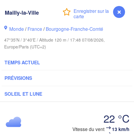
Groningen
Mailly-la-Ville
B
Norwich
am
Monde
/
France
/
Bourgogne-Franche-Comté
Amsterdam
PAYS-BAS
47°35'N / 3°40'E / Altitude 120 m / 17:48 07/08/2026,
Europe/Paris (UTC+2)
London
Bruxelles 

Köln
TEMPS ACTUEL
- Brussel
BELGIQUE
PRÉVISIONS
Frankfu
Rouen
SOLEIL ET LUNE
Reims
Paris
22 °C
Orléans
Vitesse du vent
13 km/h
Mailly-la-Ville