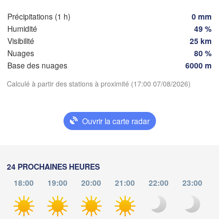
Zür
Dijon
es
Précipitations (1 h)
0 mm
SUISS
Humidité
49 %
FRANCE
Genève
Visibilité
25 km
Limoges
Nuages
80 %
Clermont-Ferrand
Lyon
Base des nuages
6000 m
Torino
Bordeaux
Télécharger l'application
Calculé à partir des stations à proximité (17:00 07/08/2026)
G
Températures
Nice
Ouvrir la carte radar
Toulouse
Montpellier
Marseille
2 m au-dessus du sol
Perpignan
ma
me
je
ve
sa
di
lu
24 PROCHAINES HEURES
04 aoû
05 aoû
06 aoû
07 aoû
08 aoû
09 aoû
10 aoû
aragoza
Lleida
18:00
19:00
20:00
21:00
22:00
23:00
Barcelona
d
13
14
15
16
17
18
19
:00
:00
:00
:00
:00
:00
:00
Sas