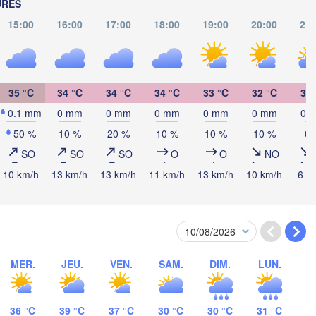
SLOVAQUIE
URES
Linz
Wien
15:00
16:00
17:00
18:00
19:00
20:00
21:
rg
Debrecen
Budapest
AUTRICHE
Graz
HONGRIE
Clu
35 °C
34 °C
34 °C
34 °C
33 °C
32 °C
30 
Szeged
0.1 mm
0 mm
0 mm
0 mm
0 mm
0 mm
0 
Pécs
Ljubljana
Zagreb
50 %
10 %
20 %
10 %
10 %
10 %
0 
SO
SO
SO
O
O
NO
Београд

CROATIE
(Beograd)
10 km/h
13 km/h
13 km/h
11 km/h
13 km/h
10 km/h
6 k
Banja Luka
BOSNIE-

HERZÉGOVINE
SERBIE
Sarajevo
Ниш

Split
(Niš)
Со
MER.
JEU.
VEN.
SAM.
DIM.
LUN.
(S
Pescara
Podgorica
Скопје

(Skopje)
MACÉDOINE 

36 °C
39 °C
37 °C
30 °C
30 °C
31 °C