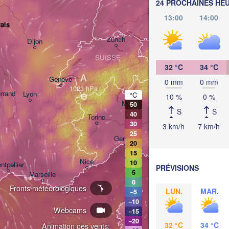
24 PROCHAINES HE
München
13:00
14:00
ais
Salzbu
Zürich
Dijon
SUISSE
32 °C
34 °C
A
Genève
0 mm
0 mm
rrand
Lyon
°C
10 %
0 %
Milano
50
Verona
Venezia
S
S
40
Torino
30
3 km/h
7 km/h
25
Bologna
Genova
20
15
Nice
10
ntpellier
PRÉVISIONS
5
Marseille
Perugia
0
Fronts météorologiques
LUN.
MAR.
−5
ITALIE
−10
Webcams
−15
Roma
−20
32 °C
34 °C
Animation des vents: