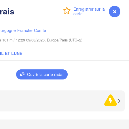
Gdańsk
rais
Koszalin
Connexion
Premium
myVentusky
Prévisions
Olsztyn
Szczecin
ourgogne-Franche-Comté
Bydgoszcz
ude 161 m / 12:29 09/08/2026, Europe/Paris (UTC+2)
lin
Poznań
Warszawa
IL ET LUNE
Zielona Góra
Łódź
POLOGNE
Lublin
Ouvrir la carte radar
Wrocław
resden
Praha
Kraków
Rzeszów
TCHÉQUIE
Brno
Košice