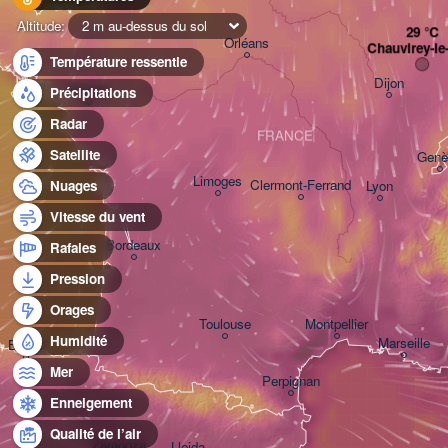
Altitude:
2 m au-dessus du sol
Orléans
Chauvirey-le-
Température ressentie
Dijon
Nantes
Précipitations
Radar
FRANCE
Satellite
Genè
Limoges
Clermont-Ferrand
Lyon
Nuages
Vitesse du vent
Bordeaux
Rafales
Pression
Orages
Toulouse
Montpellier
Humidité
Marseille
Bilbao
Mer
Perpignan
Enneigement
Qualité de l’air
Zaragoza
Lleida