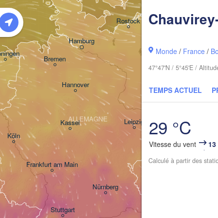
Chauvirey-
Kosz
Rostock
Hamburg
Szczecin
Monde
/
France
/
B
oningen
Bremen
47°47'N / 5°45'E / Altit
Berlin
Hannover
TEMPS ACTUEL
P
Zielona Gór
ALLEMAGNE
29 °C
Leipzig
Kassel
Dresden
Köln
Vitesse du vent
13
Calculé à partir des stat
Frankfurt am Main
Praha
TCHÉQUIE
Nürnberg
Stuttgart