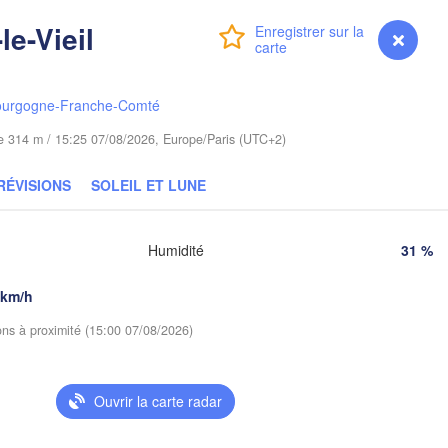
Gdańsk
le-Vieil
alin
Connexion
Premium
myVentusky
Prévisions
Гродна

Olsztyn
(Hrodna)
Баран
ourgogne-Franche-Comté
Bydgoszcz
(Bara
ude 314 m / 15:25 07/08/2026, Europe/Paris (UTC+2)
Poznań
Пі
Брэст

Warszawa
RÉVISIONS
SOLEIL ET LUNE
(P
(Brest)
a
Łódź
POLOGNE
Humidité
31 %
Lublin
Wrocław
Р
 km/h
(
ions à proximité (15:00 07/08/2026)
Львів

Kraków
Rzeszów
(Lviv)
Ouvrir la carte radar
Brno
Івано-Франківськ

(Ivano-Frankivsk)
Košice