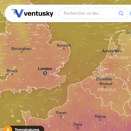
Leeds
Gr
Norwich
Birmingham
Amsterdam
PAYS-BAS
London
Bristol
Bruxelles 

- Brussel
BELGIQUE
Rouen
Reims
Paris
Températures