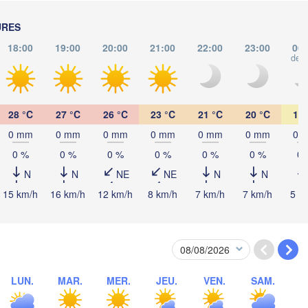
Черні
SLOVAQUIE
(Chern
Wien
URES
18:00
19:00
20:00
21:00
22:00
23:00
00:
Debrecen
Budapest
dem
HONGRIE
Cluj-Napoca
Szeged
Pécs
28 °C
27 °C
26 °C
23 °C
21 °C
20 °C
19 
eb
Sibiu
Brașo
0 mm
0 mm
0 mm
0 mm
0 mm
0 mm
0 
ROUMANIE
0 %
0 %
0 %
0 %
0 %
0 %
0 
Београд

(Beograd)
Banja Luka
N
N
NE
NE
N
N
Buc
BOSNIE-

Craiova
15 km/h
16 km/h
12 km/h
8 km/h
7 km/h
7 km/h
5 k
HERZÉGOVINE
SERBIE
Sarajevo
Плевен

Ниш

Split
(Pleven)
(Niš)
София

(Sofia)
BULGARIE
Podgorica
Пловдив

Скопје

LUN.
MAR.
MER.
JEU.
VEN.
SAM.
(Plovdiv)
(Skopje)
MACÉDOINE 
