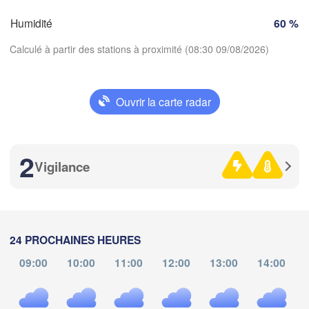
Zürich
Dijon
Humidité
60 %
SUISSE
Calculé à partir des stations à proximité (08:30 09/08/2026)
FRANCE
A
Genève
moges
Clermont-Ferrand
Lyon
Milano
Ve
Ouvrir la carte radar
Torino
Télécharger l'application
Genova
2
Températures
Vigilance
Nice
oulouse
Montpellier
Marseille
2 m au-dessus du sol
Perpignan
je
ve
sa
di
lu
ma
me
24 PROCHAINES HEURES
06 aoû
07 aoû
08 aoû
09 aoû
10 aoû
11 aoû
12 aoû
09:00
10:00
11:00
12:00
13:00
14:00
Barcelona
04
05
06
07
08
09
10
:00
:00
:00
:00
:00
:00
:00
Sassari