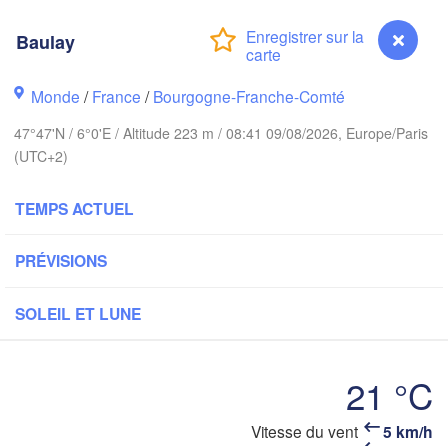
Hamburg
Baulay
Groningen
Bremen
rwich
Monde
/
France
/
Bourgogne-Franche-Comté
Amsterdam
Hannover
PAYS-BAS
47°47'N / 6°0'E / Altitude 223 m / 08:41 09/08/2026, Europe/Paris
(UTC+2)
ALLEMAG
Kassel
Bruxelles 

TEMPS ACTUEL
Köln
- Brussel
BELGIQUE
PRÉVISIONS
Frankfurt am Main
SOLEIL ET LUNE
Nür
uen
Reims
Paris
Stuttgart
21 °C
Orléans
Baulay
Vitesse du vent
5 km/h