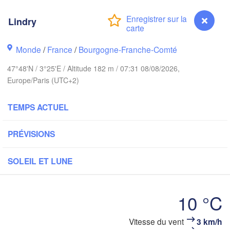
eds
Lindry
Groningen
Norwich
Monde
/
France
/
Bourgogne-Franche-Comté
ham
Amsterdam
PAYS-BAS
47°48'N / 3°25'E / Altitude 182 m / 07:31 08/08/2026,
Europe/Paris (UTC+2)
London
Bruxelles 

TEMPS ACTUEL
Köln
- Brussel
BELGIQUE
PRÉVISIONS
Frankf
SOLEIL ET LUNE
Rouen
Reims
Paris
10 °C
Orléans
Vitesse du vent
3 km/h
Lindry