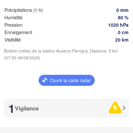
Z
Dijon
tes
Précipitations (1 h)
0 mm
SUI
Humidité
80 %
FRANCE
Pression
1020 hPa
Genève
Enneigement
0 cm
Limoges
Clermont-Ferrand
Lyon
Visibilité
20 km
Torino
Télécharger l'application
Bulletin météo de la station Auxerre Perrigny, Distance: 9 km
Bordeaux
(07:00 08/08/2026)
Températures
Nice
Toulouse
Montpellier
Ouvrir la carte radar
Marseille
2 m au-dessus du sol
Perpignan
me
je
ve
sa
di
lu
ma
1
Vigilance
05 aoû
06 aoû
07 aoû
08 aoû
09 aoû
10 aoû
11 aoû
Zaragoza
Lleida
Barcelona
03
04
05
06
07
08
09
:00
:00
:00
:00
:00
:00
:00
Sa