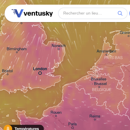
Leeds
Groni
Norwich
Birmingham
Amsterdam
PAYS-BAS
London
Bristol
Bruxelles 

- Brussel
BELGIQUE
Rouen
Reims
Paris
Températures