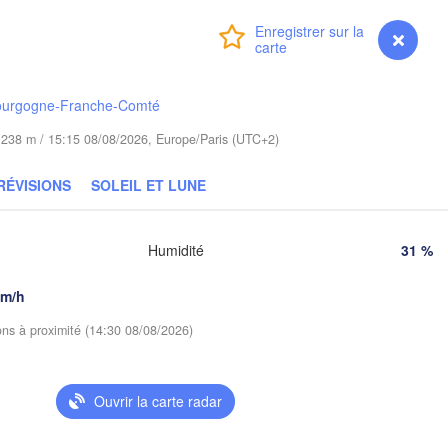
Gdańsk
Connexion
Premium
myVentusky
Prévisions
in
Гродна

Olsztyn
(Hrodna)
Баранаві
ourgogne-Franche-Comté
Bydgoszcz
(Baranav
de 238 m / 15:15 08/08/2026, Europe/Paris (UTC+2)
Poznań
Пінск
Брэст

Warszawa
RÉVISIONS
SOLEIL ET LUNE
(Pins
(Brest)
Łódź
POLOGNE
Humidité
31 %
Lublin
Wrocław
Рівн
km/h
(Riv
ions à proximité (14:30 08/08/2026)
Львів

Kraków
Rzeszów
(Lviv)
Хм
(K
Ouvrir la carte radar
rno
Івано-Франківськ

(Ivano-Frankivsk)
Košice