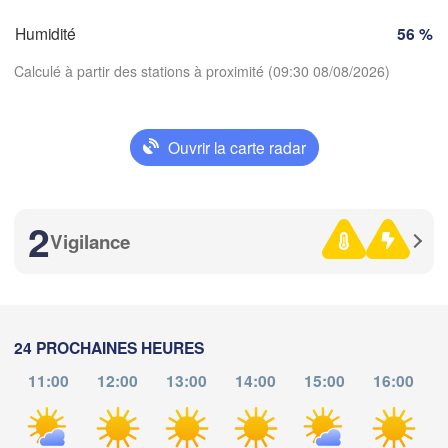
Zürich
Dijon
Humidité
56 %
SUISSE
Calculé à partir des stations à proximité (09:30 08/08/2026)
FRANCE
Genève
imoges
Clermont-Ferrand
Lyon
Milano
V
Ouvrir la carte radar
Torino
Télécharger l'application
Genova
2
Températures
Vigilance
Nice
Toulouse
Montpellier
Marseille
2 m au-dessus du sol
Perpignan
me
je
ve
sa
di
lu
ma
24 PROCHAINES HEURES
05 aoû
06 aoû
07 aoû
08 aoû
09 aoû
10 aoû
11 aoû
11:00
12:00
13:00
14:00
15:00
16:00
a
Barcelona
05
06
07
08
09
10
11
:00
:00
:00
:00
:00
:00
:00
Sassari