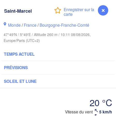
Hamburg
Saint-Marcel
Groningen
Bremen
orwich
Monde
/
France
/
Bourgogne-Franche-Comté
Amsterdam
Hannover
47°49'N / 5°49'E / Altitude 260 m / 10:11 08/08/2026,
PAYS-BAS
Europe/Paris (UTC+2)
ALLEMA
Kassel
Bruxelles 

TEMPS ACTUEL
Köln
- Brussel
BELGIQUE
PRÉVISIONS
Frankfurt am Main
SOLEIL ET LUNE
N
ouen
Reims
Paris
Stuttgart
20 °C
Orléans
Vitesse du vent
5 km/h
Saint-Marcel