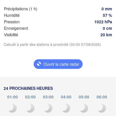
Zür
Dijon
es
Précipitations (1 h)
0 mm
SUISS
Humidité
57 %
FRANCE
Pression
1022 hPa
Genève
Enneigement
0 cm
Limoges
Clermont-Ferrand
Lyon
Visibilité
20 km
Télécharger l'application
Calculé à partir des stations à proximité (00:00 07/08/2026)
Torino
Bordeaux
G
Températures
Ouvrir la carte radar
Nice
Toulouse
Montpellier
Marseille
2 m au-dessus du sol
Perpignan
lu
ma
me
je
ve
sa
di
24 PROCHAINES HEURES
03 aoû
04 aoû
05 aoû
06 aoû
07 aoû
08 aoû
09 aoû
01:00
02:00
03:00
04:00
05:00
06:00
aragoza
Lleida
Barcelona
20
21
22
23
00
01
02
:00
:00
:00
:00
:00
:00
:00
Sas