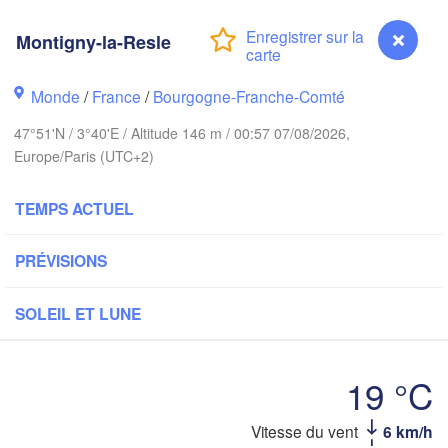
s
Montigny-la-Resle
Groningen
B
Monde
/
Norwich
France
/
Bourgogne-Franche-Comté
am
Amsterdam
47°51'N / 3°40'E / Altitude 146 m / 00:57 07/08/2026,
PAYS-BAS
Europe/Paris (UTC+2)
London
TEMPS ACTUEL
Bruxelles 

Köln
- Brussel
BELGIQUE
PRÉVISIONS
Frankfu
SOLEIL ET LUNE
Rouen
Reims
Paris
19 °C
Vitesse du vent
6 km/h
Montigny-la-Resle
Orléans