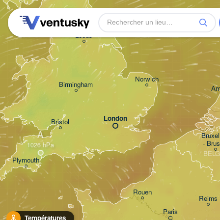
Leeds
Norwich
Birmingham
Am
London
Bristol
A
Bruxell
- Brus
BELG
Plymouth
Rouen
Reims
Paris
Températures