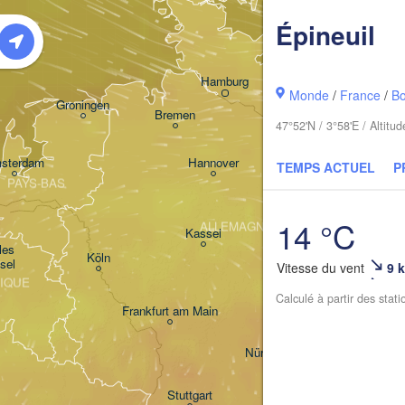
Épineuil
Rostock
Hamburg
Sz
Monde
/
France
/
B
Groningen
Bremen
47°52'N / 3°58'E / Altit
Berlin
sterdam
Hannover
TEMPS ACTUEL
P
PAYS-BAS
14 °C
ALLEMAGNE
Leipzig
Kassel
es 

Dresden
Köln
sel
Vitesse du vent
9 
IQUE
Calculé à partir des stat
Frankfurt am Main
Pr
Nürnberg
Stuttgart