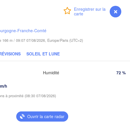
(Kaliningrad)
Gdańsk
Connexion
Premium
myVentusky
Prévisions
Koszalin
Гродна
Olsztyn
(Hrodna
czecin
ourgogne-Franche-Comté
Bydgoszcz
ude 166 m / 09:07 07/08/2026, Europe/Paris (UTC+2)
Poznań
Брэст

RÉVISIONS
SOLEIL ET LUNE
Warszawa
(Brest)
Zielona Góra
Łódź
POLOGNE
Humidité
72 %
Lublin
Wrocław
km/h
ions à proximité (08:30 07/08/2026)
aha
Львів
Kraków
Rzeszów
(Lvi
TCHÉQUIE
Ouvrir la carte radar
Brno
Івано
(Iva
Košice