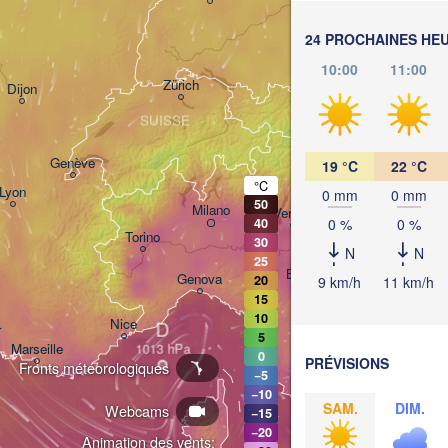
Li
München
24 PROCHAINES HE
l
Salzburg
10:00
11:00
Zürich
AUTRIC
Dijon
SUISSE
Genève
19 °C
22 °C
Lju
°C
Lyon
0 mm
0 mm
50
Milano
Verona
Venezia
0 %
0 %
40
Torino
30
C
N
N
25
Bologna
Genova
20
9 km/h
11 km/h
15
10
Nice
D
r
5
Marseille
0
Perugia
PRÉVISIONS
Fronts météorologiques
−5
ITALIE
−10
Pesc
SAM.
DIM.
Webcams
−15
−20
Roma
Animation des vents: