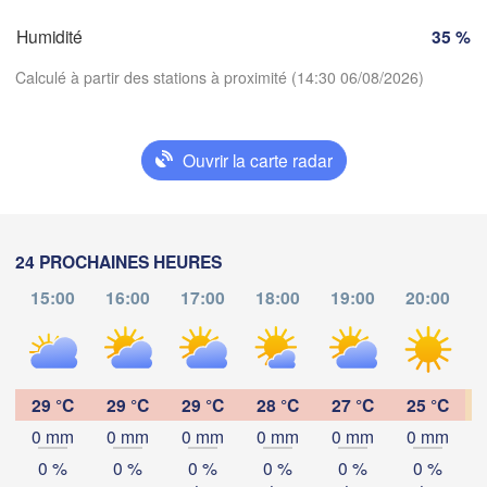
Zürich
Dijon
Humidité
35 %
SUISSE
Calculé à partir des stations à proximité (14:30 06/08/2026)
FRANCE
Genève
moges
Clermont-Ferrand
Lyon
Ouvrir la carte radar
Milano
Ve
Télécharger l'application
Torino
Genova
Températures
24 PROCHAINES HEURES
Nice
oulouse
Montpellier
15:00
16:00
17:00
18:00
19:00
20:00
Marseille
2 m au-dessus du sol
Perpignan
lu
ma
me
je
ve
sa
di
03 aoû
04 aoû
05 aoû
06 aoû
07 aoû
08 aoû
09 aoû
29 °C
29 °C
29 °C
28 °C
27 °C
25 °C
0 mm
0 mm
0 mm
0 mm
0 mm
0 mm
Barcelona
10
11
12
13
14
15
16
:00
:00
:00
:00
:00
:00
:00
0 %
0 %
0 %
0 %
0 %
0 %
Sassari