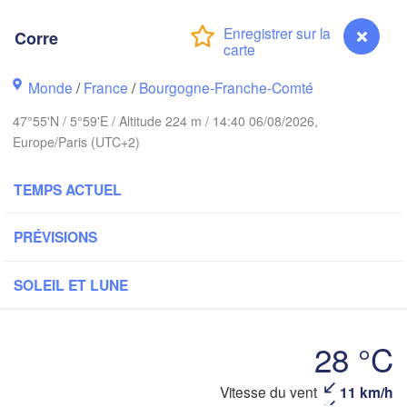
Hamburg
Corre
Groningen
Bremen
Monde
/
France
/
Bourgogne-Franche-Comté
rwich
Amsterdam
Hannover
47°55'N / 5°59'E / Altitude 224 m / 14:40 06/08/2026,
PAYS-BAS
Europe/Paris (UTC+2)
ALLEMAG
Kassel
TEMPS ACTUEL
Bruxelles 

Köln
- Brussel
BELGIQUE
PRÉVISIONS
Frankfurt am Main
SOLEIL ET LUNE
Nür
uen
Reims
Paris
Stuttgart
28 °C
Corre
Vitesse du vent
11 km/h
Orléans