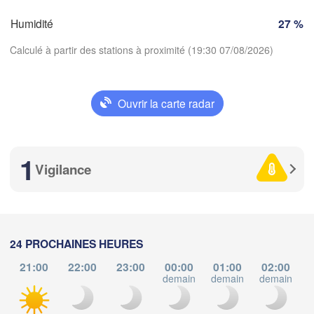
Zürich
Dijon
Humidité
27 %
SUISSE
Calculé à partir des stations à proximité (19:30 07/08/2026)
FRANCE
Genève
oges
Clermont-Ferrand
Lyon
Ouvrir la carte radar
Milano
Ver
Télécharger l'application
Torino
Genova
1
Températures
Vigilance
Nice
ulouse
Montpellier
Marseille
2 m au-dessus du sol
Perpignan
ma
me
je
ve
sa
di
lu
24 PROCHAINES HEURES
04 aoû
05 aoû
06 aoû
07 aoû
08 aoû
09 aoû
10 aoû
21:00
22:00
23:00
00:00
01:00
02:00
demain
demain
demain
d
Barcelona
15
16
17
18
19
20
21
:00
:00
:00
:00
:00
:00
:00
Sassari