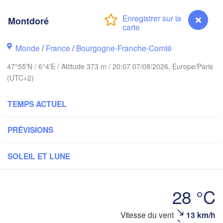
Hamburg
Montdoré
Groningen
Bremen
A
Monde
/
France
/
Bourgogne-Franche-Comté
rwich
Hannover
47°55'N / 6°4'E / Altitude 373 m / 20:07 07/08/2026, Europe/Paris
PAYS-BAS
(UTC+2)
ALLEMAG
Kassel
TEMPS ACTUEL
Bruxelles 

Köln
- Brussel
BELGIQUE
PRÉVISIONS
Frankfurt am Main
SOLEIL ET LUNE
Nür
uen
Reims
Paris
Stuttgart
28 °C
Montdoré
Vitesse du vent
13 km/h
Orléans