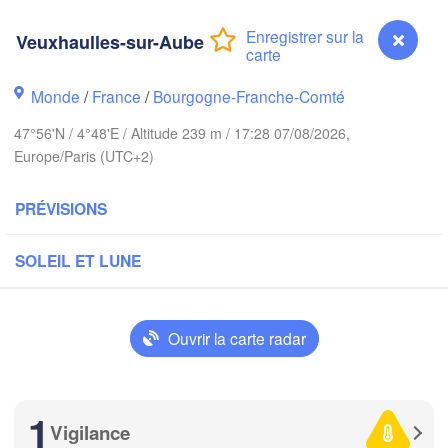
H
Veuxhaulles-sur-Aube
Groningen
Bremen
Monde
/
France
/
Bourgogne-Franche-Comté
Norwich
Amsterdam
Han
47°56'N / 4°48'E / Altitude 239 m / 17:28 07/08/2026,
PAYS-BAS
Europe/Paris (UTC+2)
don
A
Kass
PRÉVISIONS
Bruxelles 

Köln
- Brussel
BELGIQUE
SOLEIL ET LUNE
Frankfurt am Ma
Rouen
Ouvrir la carte radar
Reims
Paris
Stuttgar
1
Vigilance
Veuxhaulles-sur-Aube
Orléans