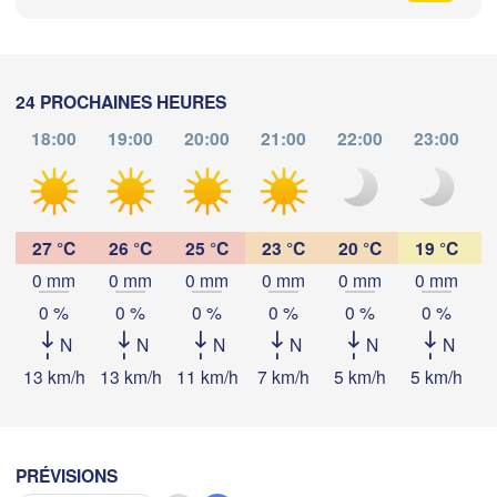
Zürich
Dijon
SUISSE
FRANCE
24 PROCHAINES HEURES
Genève
18:00
19:00
20:00
21:00
22:00
23:00
Limoges
Clermont-Ferrand
Lyon
d
Milano
Télécharger l'application
Torino
ux
Genova
27 °C
26 °C
25 °C
23 °C
20 °C
19 °C
Températures
0 mm
0 mm
0 mm
0 mm
0 mm
0 mm
Nice
Toulouse
Montpellier
0 %
0 %
0 %
0 %
0 %
0 %
Marseille
2 m au-dessus du sol
N
N
N
N
N
N
Perpignan
ma
me
je
ve
sa
di
lu
13 km/h
13 km/h
11 km/h
7 km/h
5 km/h
5 km/h
4
04 aoû
05 aoû
06 aoû
07 aoû
08 aoû
09 aoû
10 aoû
Lleida
Barcelona
12
13
14
15
16
17
18
:00
:00
:00
:00
:00
:00
:00
PRÉVISIONS
Sassari