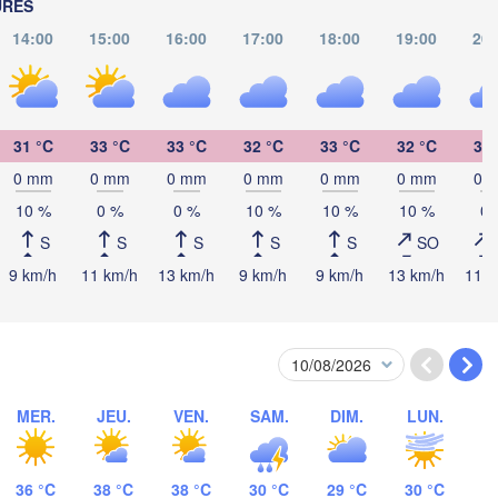
Košice
URES
SLOVAQUIE
14:00
15:00
16:00
17:00
18:00
19:00
20:
Wien
Debrecen
Budapest
Graz
HONGRIE
31 °C
33 °C
33 °C
32 °C
33 °C
32 °C
30 
Cluj-Napoca
0 mm
0 mm
0 mm
0 mm
0 mm
0 mm
0 
Szeged
Pécs
10 %
0 %
0 %
10 %
10 %
10 %
0 
Zagreb
Sibiu
ROU
S
S
S
S
S
SO
Београд

9 km/h
11 km/h
13 km/h
9 km/h
9 km/h
13 km/h
11 k
IE
(Beograd)
Banja Luka
BOSNIE-

Craiova
HERZÉGOVINE
SERBIE
Sarajevo
Плевен
Ниш

Split
(Pleven
(Niš)
MER.
JEU.
VEN.
SAM.
DIM.
LUN.
София

(Sofia)
BUL
Podgorica
Пловди
Скопје

(Plovd
(Skopje)
36 °C
38 °C
38 °C
30 °C
29 °C
30 °C