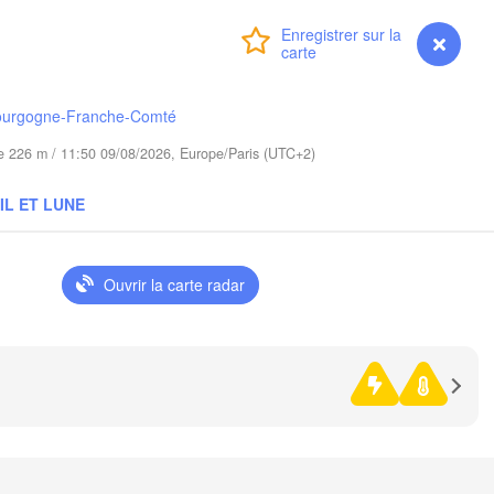
(Kaliningrad)
V
Connexion
Premium
myVentusky
Prévisions
Gdańsk
Koszalin
Гродна

Olsztyn
(Hrodna)
ourgogne-Franche-Comté
A
Bydgoszcz
ude 226 m / 11:50 09/08/2026, Europe/Paris (UTC+2)
Poznań
IL ET LUNE
Брэст

Warszawa
(Brest)
lona Góra
Łódź
POLOGNE
Ouvrir la carte radar
Lublin
Wrocław
Львів

Kraków
Rzeszów
(Lviv)
ÉQUIE
Brno
Івано-Франк
(Ivano-Fran