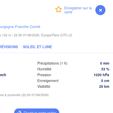
(Kaliningrad)
Connexion
Premium
myVentusky
Prévisions
Gdańsk
Koszalin
Гро
Olsztyn
(Hr
ourgogne-Franche-Comté
Szczecin
Bydgoszcz
ude 132 m / 22:36 07/08/2026, Europe/Paris (UTC+2)
Poznań
RÉVISIONS
SOLEIL ET LUNE
Брэ
Warszawa
(Br
Zielona Góra
Łódź
POLOGNE
Précipitations (1 h)
0 mm
Lublin
Humidité
33 %
Wrocław
den
km/h
Pression
1020 hPa
Enneigement
0 cm
Visibilité
20 km
Praha
Kraków
Rzeszów
ions à proximité (22:00 07/08/2026)
TCHÉQUIE
Brno
І
Ouvrir la carte radar