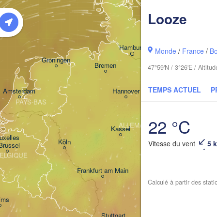
Looze
Rostock
Hamburg
Monde
/
France
/
B
Groningen
Bremen
47°59'N / 3°26'E / Altit
Berlin
TEMPS ACTUEL
P
Amsterdam
Hannover
PAYS-BAS
22 °C
ALLEMAGNE
Leipzig
Kassel
uxelles 

Dres
Köln
Vitesse du vent
5 
 Brussel
ELGIQUE
Frankfurt am Main
Calculé à partir des stat
Nürnberg
ims
Stuttgart