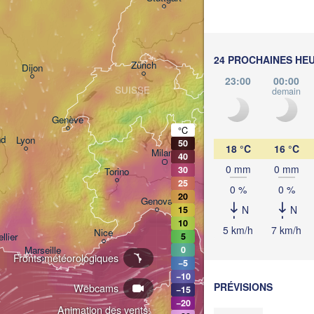
München
Salzburg
24 PROCHAINES HE
Zürich
AUT
Dijon
23:00
00:00
SUISSE
demain
Genève
°C
nd
Lyon
50
18 °C
16 °C
Milano
Verona
Venezia
40
0 mm
0 mm
30
Torino
25
0 %
0 %
20
Bologna
Genova
N
N
15
10
5 km/h
7 km/h
Nice
llier
5
Marseille
0
Fronts météorologiques
Perugia
−5
ITALIE
−10
PRÉVISIONS
P
Webcams
−15
−20
Animation des vents:
Roma