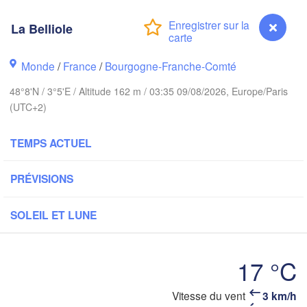
eeds
La Belliole
Groningen
Monde
/
France
/
Bourgogne-Franche-Comté
Norwich
ngham
Amsterdam
48°8'N / 3°5'E / Altitude 162 m / 03:35 09/08/2026, Europe/Paris
(UTC+2)
PAYS-BAS
London
TEMPS ACTUEL
Bruxelles 

Köln
- Brussel
PRÉVISIONS
BELGIQUE
Fran
SOLEIL ET LUNE
Rouen
Reims
17 °C
Paris
Vitesse du vent
3 km/h
La Belliole