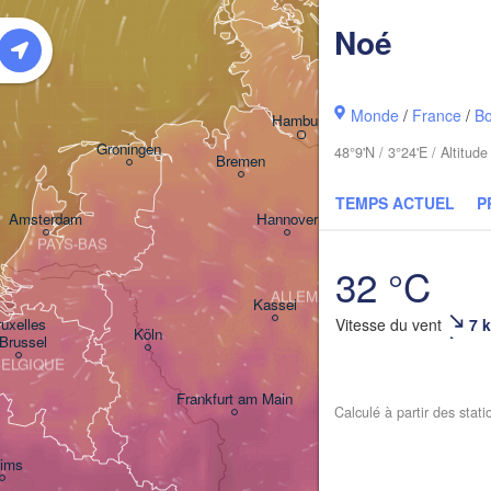
Noé
Rostock
Monde
/
France
/
B
Hamburg
Groningen
48°9'N / 3°24'E / Altitu
Bremen
TEMPS ACTUEL
P
Berlin
Amsterdam
Hannover
PAYS-BAS
32 °C
ALLEMAGNE
Leipzig
Kassel
Vitesse du vent
7 
uxelles 

Dres
Köln
 Brussel
BELGIQUE
Frankfurt am Main
Calculé à partir des stat
Nürnberg
ims