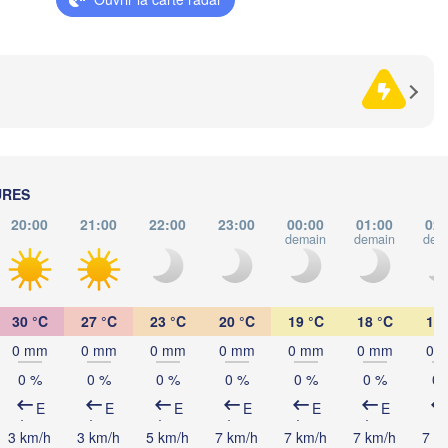
Košice
SLOVAQUIE
Linz
Wien
Debrecen
Budapest
RICHE
Graz
HONGRIE
Cluj-N
Szeged
Pécs
Ljubljana
URES
Zagreb
20:00
21:00
22:00
23:00
00:00
01:00
02:
demain
demain
dem
Београд

CROATIE
(Beograd)
Banja Luka
BOSNIE-

Cr
HERZÉGOVINE
30 °C
27 °C
23 °C
20 °C
19 °C
18 °C
17 
SERBIE
Sarajevo
0 mm
0 mm
0 mm
0 mm
0 mm
0 mm
0 
Ниш

Split
(Niš)
0 %
0 %
0 %
0 %
0 %
0 %
0 
София
(Sofia
E
E
E
E
E
E
escara
Podgorica
Скопје

3 km/h
3 km/h
5 km/h
7 km/h
7 km/h
7 km/h
7 k