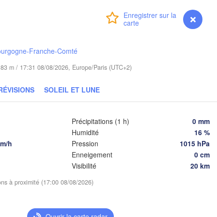
Калининград

(Kaliningrad)
A
Connexion
Premium
myVentusky
Prévisions
Gdańsk
Гр
Olsztyn
(H
ourgogne-Franche-Comté
Szczecin
de 83 m / 17:31 08/08/2026, Europe/Paris (UTC+2)
Bydgoszcz
RÉVISIONS
SOLEIL ET LUNE
Poznań
Брэ
Warszawa
(Br
Zielona Góra
Łódź
POLOGNE
Précipitations (1 h)
0 mm
Humidité
16 %
Lublin
Wrocław
km/h
Pression
1015 hPa
den
Enneigement
0 cm
Visibilité
20 km
Praha
Kraków
Rzeszów
ions à proximité (17:00 08/08/2026)
TCHÉQUIE
Brno
Ouvrir la carte radar