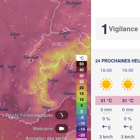
Stuttgart
München
1
Salzburg
Vigilance
Zürich
AUT
Dijon
SUISSE
Genève
°C
24 PROCHAINES HE
50
nd
Lyon
18:00
19:00
40
Milano
Verona
Venezia
30
Torino
25
20
Bologna
Genova
15
10
31 °C
31 °C
5
Nice
0 mm
0 mm
llier
0
Fronts météorologiques
Marseille
−5
0 %
0 %
Perugia
−10
ITALIE
E
E
Webcams
−15
P
−20
3 km/h
3 km/h
Animation des vents: