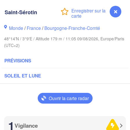
eeds
Saint-Sérotin
Groningen
Monde
/
France
/
Bourgogne-Franche-Comté
Norwich
ngham
48°14'N / 3°9'E / Altitude 179 m / 11:05 09/08/2026, Europe/Paris
Amsterdam
(UTC+2)
PAYS-BAS
London
PRÉVISIONS
Bruxelles 

Köln
- Brussel
SOLEIL ET LUNE
BELGIQUE
Fran
Ouvrir la carte radar
Rouen
Reims
Paris
1
Vigilance
Saint-Sérotin