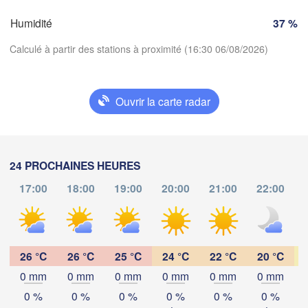
Orléans
Humidité
37 %
Dijon
antes
Calculé à partir des stations à proximité (16:30 06/08/2026)
S
FRANCE
Genève
Ouvrir la carte radar
Limoges
Clermont-Ferrand
Lyon
Télécharger l'application
Torin
Bordeaux
Températures
24 PROCHAINES HEURES
17:00
18:00
19:00
20:00
21:00
22:00
Nice
2 m au-dessus du sol
Toulouse
Montpellier
Marseille
lu
ma
me
je
ve
sa
di
Perpignan
03 aoû
04 aoû
05 aoû
06 aoû
07 aoû
08 aoû
09 aoû
26 °C
26 °C
25 °C
24 °C
22 °C
20 °C
0 mm
0 mm
0 mm
0 mm
0 mm
0 mm
12
13
14
15
16
17
18
Zaragoza
Lleida
:00
:00
:00
:00
:00
:00
:00
0 %
0 %
0 %
0 %
0 %
0 %
Barcelona