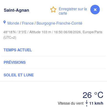
Leeds
Saint-Agnan
Groningen
Monde
/
France
/
Bourgogne-Franche-Comté
Norwich
48°18'N / 3°3'E / Altitude 103 m / 16:50 06/08/2026, Europe/Paris
ngham
Amsterdam
(UTC+2)
PAYS-BAS
London
TEMPS ACTUEL
Bruxelles 

Köln
- Brussel
PRÉVISIONS
BELGIQUE
Fra
SOLEIL ET LUNE
Rouen
Reims
26 °C
Paris
Vitesse du vent
11 km/h
Saint-Agnan