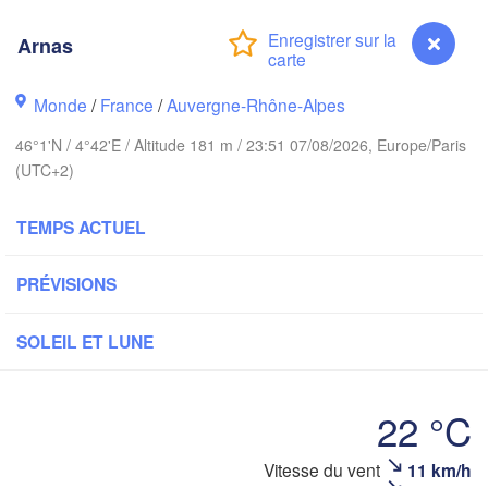
PAYS-BAS
Arnas
ndon
Kas
Bruxelles 

Monde
/
France
/
Auvergne-Rhône-Alpes
Köln
- Brussel
BELGIQUE
46°1'N / 4°42'E / Altitude 181 m / 23:51 07/08/2026, Europe/Paris
Frankfurt am M
(UTC+2)
Rouen
TEMPS ACTUEL
Reims
Paris
Stuttga
PRÉVISIONS
Orléans
SOLEIL ET LUNE
Zürich
Dijon
22 °C
SUISSE
FRANCE
Genève
Vitesse du vent
11 km/h
Arnas
Limoges