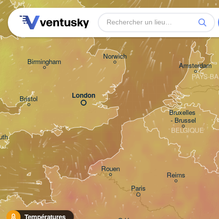
Leeds
Norwich
Birmingham
Amsterdam
PAYS-BA
London
Bristol
Bruxelles 

- Brussel
BELGIQUE
uth
Rouen
Reims
Paris
Températures