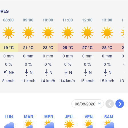
Debrecen
Budapest
URES
D
HONGRIE
08:00
09:00
10:00
11:00
12:00
13:00
14:
Cluj-Napoca
Szeged
Pécs
b
Sibiu
Brașov
ROUMANIE
19 °C
21 °C
23 °C
25 °C
27 °C
28 °C
29 
Београд

0 mm
0 mm
0 mm
0 mm
0 mm
0 mm
0 
(Beograd)
Banja Luka
0 %
0 %
0 %
0 %
0 %
0 %
0 
Bucur
BOSNIE-

Craiova
HERZÉGOVINE
NE
N
N
N
N
N
SERBIE
Sarajevo
Плевен

8 km/h
11 km/h
14 km/h
14 km/h
15 km/h
15 km/h
13 k
Ниш

plit
(Pleven)
(Niš)
София

(Sofia)
BULGARIE
Podgorica
Пловдив

Скопје

(Plovdiv)
(Skopje)
MACÉDOINE 

LUN.
MAR.
MER.
JEU.
VEN.
SAM.
DU NORD
Tiranë