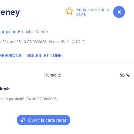
Гродна

veney
Olsztyn
Connexion
Premium
myVentusky
(Hrodna)
Prévisions
Баранав
Bydgoszcz
(Barana
ourgogne-Franche-Comté
Poznań
Пінс
Брэст

ude 234 m / 05:13 07/08/2026, Europe/Paris (UTC+2)
Warszawa
(Pin
(Brest)
Łódź
POLOGNE
RÉVISIONS
SOLEIL ET LUNE
Lublin
Wrocław
Рів
Humidité
56 %
(Ri
 km/h
Львів

Kraków
Rzeszów
(Lviv)
ions à proximité (04:30 07/08/2026)
Х
(
Brno
Івано-Франківськ

(Ivano-Frankivsk)
Košice
Ouvrir la carte radar
Чернівц
SLOVAQUIE
(Cherniv
en