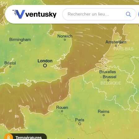
Leeds
Gron
Norwich
Birmingham
Amsterdam
PAYS-BAS
London
Bristol
Bruxelles 

- Brussel
BELGIQUE
Rouen
Reims
Paris
Températures