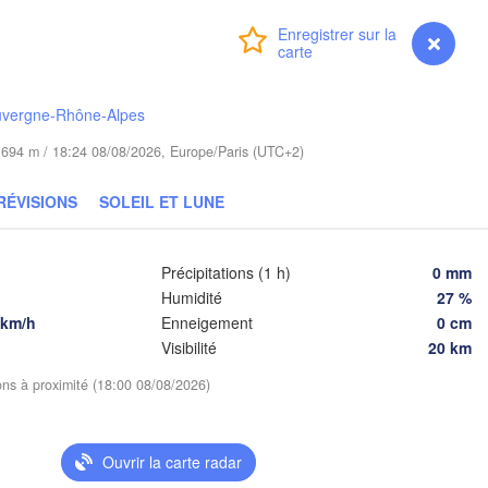
Warszawa
(Brest)
Zielona Góra
Connexion
Premium
myVentusky
Prévisions
Łódź
POLOGNE
Lublin
Wrocław
uvergne-Rhône-Alpes
de 694 m / 18:24 08/08/2026, Europe/Paris (UTC+2)
aha
Львів
Kraków
Rzeszów
(Lvi
RÉVISIONS
SOLEIL ET LUNE
TCHÉQUIE
Brno
Івано
(Iva
Précipitations (1 h)
0 mm
Košice
Humidité
27 %
SLOVAQUIE
nz
Wien
 km/h
Enneigement
0 cm
Visibilité
20 km
Debrecen
Budapest
HE
ions à proximité (18:00 08/08/2026)
Graz
HONGRIE
Cluj-Napoc
Szeged
Ouvrir la carte radar
Pécs
bljana