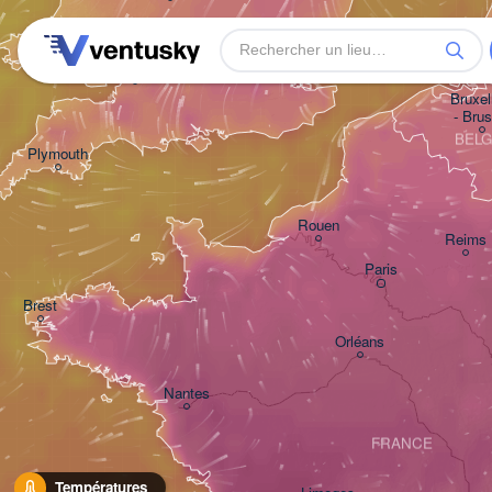
London
Bristol
Bruxell
- Brus
BELG
Plymouth
Rouen
Reims
Paris
Brest
Orléans
Nantes
FRANCE
Températures