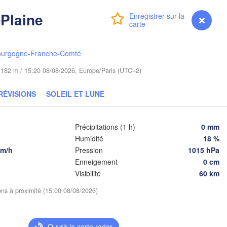
Гродна

Olsztyn
Plaine
(Hrodna)
Connexion
Premium
myVentusky
Prévisions
Б
Bydgoszcz
(
ourgogne-Franche-Comté
Poznań
Брэст

Warszawa
de 182 m / 15:20 08/08/2026, Europe/Paris (UTC+2)
(Brest)
 Góra
Łódź
POLOGNE
RÉVISIONS
SOLEIL ET LUNE
Lublin
Wrocław
Précipitations (1 h)
0 mm
Humidité
18 %
km/h
Pression
1015 hPa
Львів

Kraków
Rzeszów
(Lviv)
Enneigement
0 cm
UIE
Visibilité
60 km
Brno
Івано-Франківсь
ions à proximité (15:00 08/08/2026)
(Ivano-Frankiv
Košice
SLOVAQUIE
(C
Wien
Ouvrir la carte radar