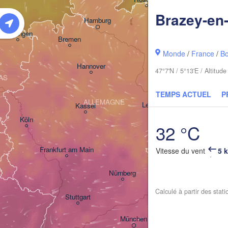
Brazey-en-
Hamburg
Szczecin
Groningen
Bremen
Monde
/
France
/
B
Berlin
Hannover
47°7'N / 5°13'E / Altitu
AS
Zielona
TEMPS ACTUEL
P
ALLEMAGNE
Leipzig
Kassel
Dresden
Köln
32 °C
Frankfurt am Main
Praha
Vitesse du vent
5 
TCHÉQ
Nürnberg
Calculé à partir des stat
Stuttgart
Linz
München