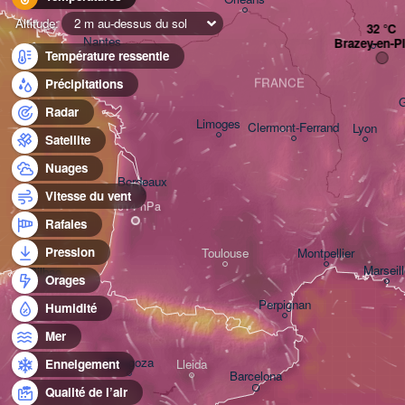
Altitude:
2 m au-dessus du sol
Nantes
Brazey-en-P
Température ressentie
FRANCE
Précipitations
Radar
Limoges
Clermont-Ferrand
Lyon
Satellite
Nuages
Bordeaux
D
Vitesse du vent
Rafales
Pression
Toulouse
Montpellier
Marseil
Bilbao
Orages
Perpignan
Humidité
Mer
Zaragoza
Lleida
Enneigement
Barcelona
Qualité de l’air