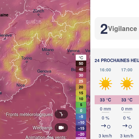
Salzburg
Zürich
AUTRICHE
laine
Gra
2
SUISSE
Vigilance
Genève
Ljubljana
Milano
Verona
Venezia
°C
Torino
24 PROCHAINES HE
CROATIE
50
16:00
17:00
Bologna
40
Genova
30
25
Nice
20
le
15
Perugia
10
33 °C
33 °C
ITALIE
5
0 mm
0 mm
Pescara
0
Fronts météorologiques
−5
0 %
0 %
Roma
−10
O
O
Webcams
Fog
−15
−20
3 km/h
3 km/h
Animation des vents: