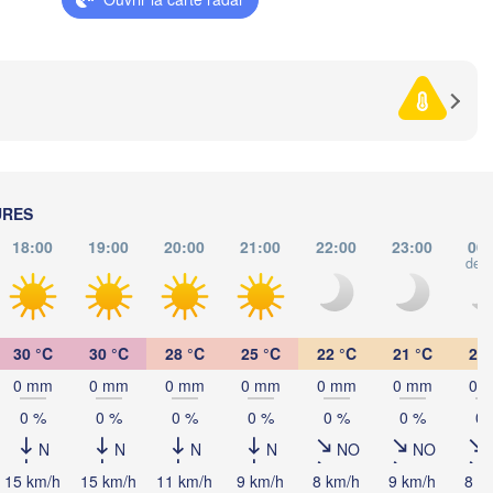
Graz
HONGRIE
Cluj-Napoca
Szeged
Pécs
Zagreb
Sibiu
ROU
Београд

IE
(Beograd)
Banja Luka
BOSNIE-

Craiova
HERZÉGOVINE
URES
SERBIE
Sarajevo
Плевен
18:00
19:00
20:00
21:00
22:00
23:00
00:
Ниш

Split
(Pleven
dem
(Niš)
София

(Sofia)
BUL
Podgorica
Пловди
Скопје

(Plovd
30 °C
30 °C
28 °C
25 °C
22 °C
21 °C
20 
(Skopje)
MACÉDOINE 

0 mm
0 mm
0 mm
0 mm
0 mm
0 mm
0 
DU NORD
Foggia
Tiranë
0 %
0 %
0 %
0 %
0 %
0 %
0 
ALBANIE
Θεσσαλονίκη

N
N
N
N
NO
NO
(Thessaloniki)
15 km/h
15 km/h
11 km/h
9 km/h
8 km/h
9 km/h
8 k