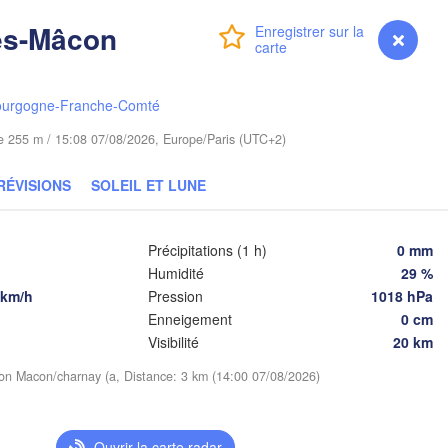
Bydgoszcz
ès-Mâcon
Connexion
Premium
myVentusky
Prévisions
Poznań
Брэст

Warszawa
(Brest)
ourgogne-Franche-Comté
lona Góra
Łódź
POLOGNE
ude 255 m / 15:08 07/08/2026, Europe/Paris (UTC+2)
Lublin
Wrocław
RÉVISIONS
SOLEIL ET LUNE
Львів

Kraków
Rzeszów
Précipitations (1 h)
0 mm
(Lviv)
ÉQUIE
Humidité
29 %
 km/h
Pression
1018 hPa
Brno
Івано-Франк
Enneigement
0 cm
(Ivano-Fran
Košice
Visibilité
20 km
SLOVAQUIE
Wien
tion Macon/charnay (a, Distance: 3 km (14:00 07/08/2026)
Debrecen
Budapest
Ouvrir la carte radar