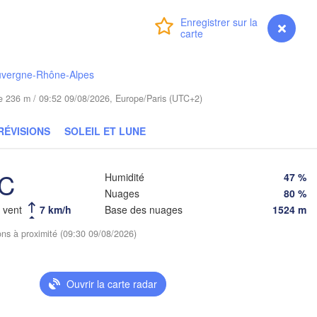
Connexion
Premium
myVentusky
Prévisions
Poznań
Брэст

Warszawa
(Brest)
lona Góra
Łódź
POLOGNE
uvergne-Rhône-Alpes
Lublin
ude 236 m / 09:52 09/08/2026, Europe/Paris (UTC+2)
Wrocław
RÉVISIONS
SOLEIL ET LUNE
Львів

Kraków
Rzeszów
(Lviv)
HÉQUIE
°C
Humidité
47 %
Nuages
80 %
Brno
Івано-Франк
(Ivano-Fra
u vent
7 km/h
Base des nuages
1524 m
Košice
SLOVAQUIE
ions à proximité (09:30 09/08/2026)
Wien
Debrecen
Budapest
Ouvrir la carte radar
Graz
HONGRIE
Cluj-Napoca