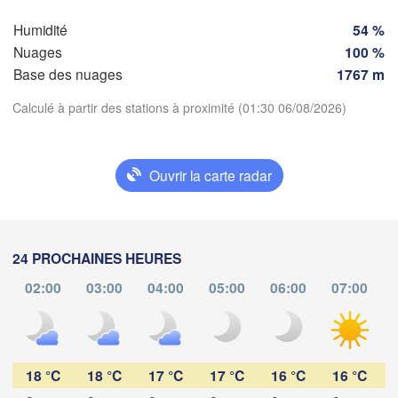
Humidité
54 %
Torin
Bordeaux
Nuages
100 %
Base des nuages
1767 m
Calculé à partir des stations à proximité (01:30 06/08/2026)
Nice
Toulouse
Montpellier
Marseille
Télécharger l'application
Perpignan
Ouvrir la carte radar
Températures
Zaragoza
Lleida
Barcelona
24 PROCHAINES HEURES
2 m au-dessus du sol
02:00
03:00
04:00
05:00
06:00
07:00
lu
ma
me
je
ve
sa
di
03 aoû
04 aoû
05 aoû
06 aoû
07 aoû
08 aoû
09 aoû
Palma
València
C
21
22
23
00
01
02
03
acete
:00
:00
:00
:00
:00
:00
:00
18 °C
18 °C
17 °C
17 °C
16 °C
16 °C
Alacant / 
