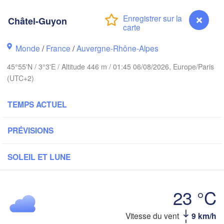
PAYS-BAS
Châtel-Guyon
London
Bruxelles 

Köln
Monde
/
France
/
Auvergne-Rhône-Alpes
- Brussel
BELGIQUE
45°55'N / 3°3'E / Altitude 446 m / 01:45 06/08/2026, Europe/Paris
Fra
(UTC+2)
Rouen
TEMPS ACTUEL
Reims
Paris
PRÉVISIONS
Orléans
SOLEIL ET LUNE
Dijon
antes
S
23 °C
FRANCE
Genève
Vitesse du vent
9 km/h
Châtel-Guyon
Limoges
Lyon