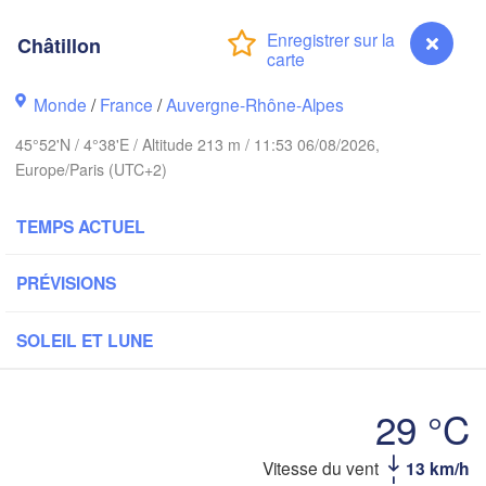
PAYS-BAS
Châtillon
ndon
A
Kas
Bruxelles 

Köln
- Brussel
Monde
/
France
/
Auvergne-Rhône-Alpes
BELGIQUE
45°52'N / 4°38'E / Altitude 213 m / 11:53 06/08/2026,
Frankfurt am M
Europe/Paris (UTC+2)
Rouen
Reims
TEMPS ACTUEL
Paris
Stuttga
PRÉVISIONS
Orléans
SOLEIL ET LUNE
Zürich
Dijon
SUISSE
29 °C
FRANCE
Genève
Châtillon
Vitesse du vent
13 km/h
Limoges
Clermont-Ferrand