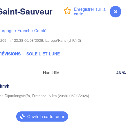
Koszalin
Гродна

Saint-Sauveur
Olsztyn
Connexion
Premium
myVentusky
Prévisions
(Hrodna)
Б
Bydgoszcz
(
ourgogne-Franche-Comté
Poznań
de 209 m / 23:38 06/08/2026, Europe/Paris (UTC+2)
Брэст

Warszawa
(Brest)
a Góra
Łódź
RÉVISIONS
SOLEIL ET LUNE
POLOGNE
Lublin
Wrocław
Humidité
46 %
 km/h
Львів

Kraków
Rzeszów
(Lviv)
ion Dijon/longvic(fa, Distance: 6 km (23:30 06/08/2026)
QUIE
Brno
Івано-Франківс
(Ivano-Franki
Ouvrir la carte radar
Košice
SLOVAQUIE
(
Wien