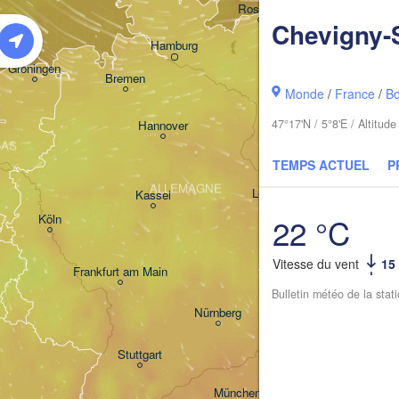
Rostock
Chevigny-
Hamburg
Szczecin
Groningen
Bremen
Monde
/
France
/
B
Berlin
47°17'N / 5°8'E / Altitu
Hannover
BAS
Zielon
TEMPS ACTUEL
P
ALLEMAGNE
Leipzig
Kassel
Dresden
22 °C
Köln
Vitesse du vent
15
Frankfurt am Main
Praha
Bulletin météo de la stat
TCHÉ
Nürnberg
Stuttgart
Linz
München