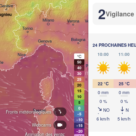
Genève
2
Ljubljana
Vigilance
ugnieu
Milano
Verona
Venezia
Torino
CROATIE
Bologna
Genova
24 PROCHAINES HE
10:00
11:00
Nice
°C
le
50
Perugia
40
ITALIE
30
Pescara
25
22 °C
25 °C
20
Roma
15
0 mm
0 mm
Fo
10
0 %
0 %
5
Napoli
0
NO
N
Sassari
Fronts météorologiques
−5
6 km/h
5 km/h
−10
Webcams
−15
−20
Animation des vents: