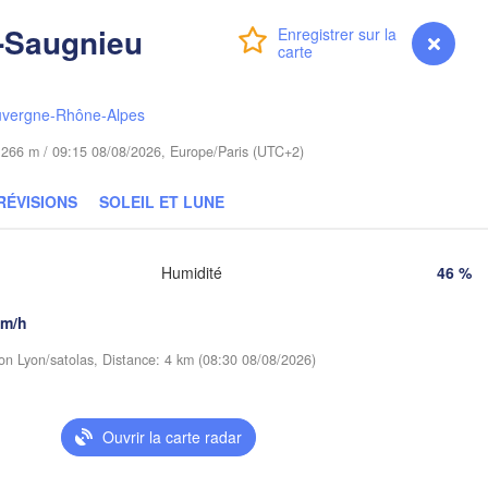
-Saugnieu
Poznań
Connexion
Premium
myVentusky
Prévisions
Брэст

Warszawa
(Brest)
a Góra
Łódź
POLOGNE
uvergne-Rhône-Alpes
Lublin
Wrocław
de 266 m / 09:15 08/08/2026, Europe/Paris (UTC+2)
RÉVISIONS
SOLEIL ET LUNE
Львів

Kraków
Rzeszów
(Lviv)
QUIE
Humidité
46 %
Brno
Івано-Франківс
(Ivano-Franki
km/h
Košice
SLOVAQUIE
(
ion Lyon/satolas, Distance: 4 km (08:30 08/08/2026)
Wien
Debrecen
Budapest
Ouvrir la carte radar
az
HONGRIE
Cluj-Napoca