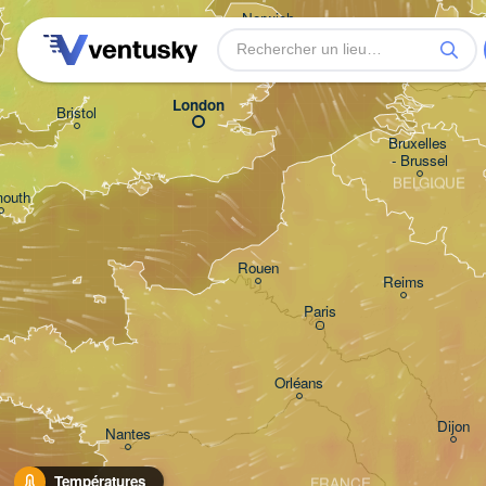
Norwich
Birmingham
Amsterdam
PAYS-
London
Bristol
Bruxelles 

- Brussel
BELGIQUE
mouth
Rouen
Reims
Paris
Orléans
Dijon
Nantes
Températures
FRANCE