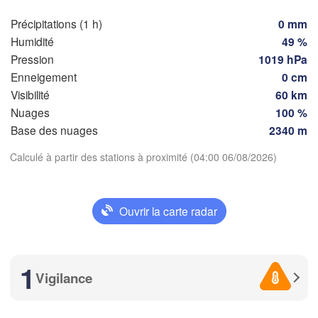
Milano
Précipitations (1 h)
0 mm
Torino
ux
Humidité
49 %
Genova
Pression
1019 hPa
Enneigement
0 cm
Nice
Toulouse
Montpellier
Visibilité
60 km
Marseille
Nuages
100 %
Télécharger l'application
Base des nuages
2340 m
Perpignan
Calculé à partir des stations à proximité (04:00 06/08/2026)
Températures
Lleida
Barcelona
2 m au-dessus du sol
Ouvrir la carte radar
Sassari
lu
ma
me
je
ve
sa
di
03 aoû
04 aoû
05 aoû
06 aoû
07 aoû
08 aoû
09 aoû
1
Palma
cia
Vigilance
Casteddu/Cag
23
00
01
02
03
04
05
:00
:00
:00
:00
:00
:00
:00
/ 

te