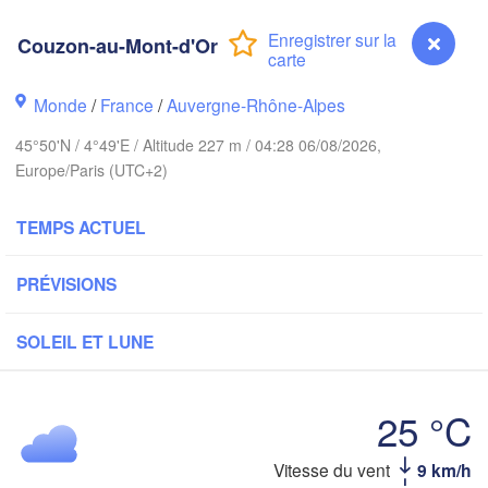
PAYS-BAS
Couzon-au-Mont-d'Or
don
AL
Kass
Bruxelles 

Köln
- Brussel
Monde
/
France
/
Auvergne-Rhône-Alpes
BELGIQUE
45°50'N / 4°49'E / Altitude 227 m / 04:28 06/08/2026,
Frankfurt am Ma
Europe/Paris (UTC+2)
Rouen
Reims
TEMPS ACTUEL
Paris
Stuttgar
PRÉVISIONS
Orléans
SOLEIL ET LUNE
Zürich
Dijon
SUISSE
25 °C
FRANCE
Genève
Vitesse du vent
9 km/h
Couzon-au-Mont-d'Or
Limoges
Clermont-Ferrand