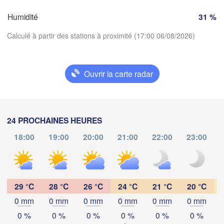
Zürich
Dijon
Humidité
31 %
SUISSE
FRANCE
Calculé à partir des stations à proximité (17:00 06/08/2026)
Genève
Clermont-Ferrand
Lyon
Milano
Verona
Ouvrir la carte radar
Torino
Télécharger l'application
Bolog
Genova
Températures
24 PROCHAINES HEURES
Nice
se
Montpellier
Marseille
18:00
19:00
20:00
21:00
22:00
23:00
d
2 m au-dessus du sol
Perpignan
lu
ma
me
je
ve
sa
di
03 aoû
04 aoû
05 aoû
06 aoû
07 aoû
08 aoû
09 aoû
29 °C
28 °C
26 °C
24 °C
21 °C
20 °C
rcelona
0 mm
0 mm
0 mm
0 mm
0 mm
0 mm
12
13
14
15
16
17
18
:00
:00
:00
:00
:00
:00
:00
Sassari
0 %
0 %
0 %
0 %
0 %
0 %