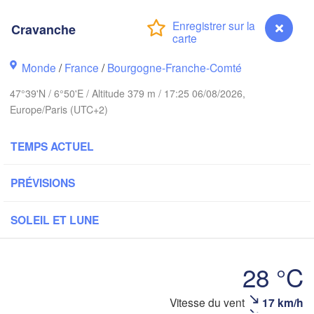
Hamburg
Groningen
Cravanche
Bremen
Monde
/
France
/
Bourgogne-Franche-Comté
Amsterdam
Hannover
PAYS-BAS
47°39'N / 6°50'E / Altitude 379 m / 17:25 06/08/2026,
Europe/Paris (UTC+2)
ALLEMAGNE
Kassel
Bruxelles 

Köln
TEMPS ACTUEL
- Brussel
BELGIQUE
PRÉVISIONS
Frankfurt am Main
Nürnberg
SOLEIL ET LUNE
Reims
Paris
Stuttgart
28 °C
Münc
éans
Vitesse du vent
17 km/h
Cravanche