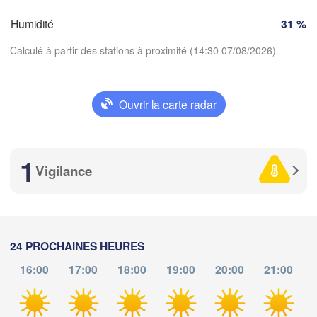
Milano
Humidité
31 %
Torino
ux
Calculé à partir des stations à proximité (14:30 07/08/2026)
Genova
Nice
Toulouse
Montpellier
Ouvrir la carte radar
Marseille
Télécharger l'application
Perpignan
1
Températures
Vigilance
Lleida
Barcelona
2 m au-dessus du sol
Sassari
ma
me
je
ve
sa
di
lu
24 PROCHAINES HEURES
04 aoû
05 aoû
06 aoû
07 aoû
08 aoû
09 aoû
10 aoû
Palma
cia
16:00
17:00
18:00
19:00
20:00
21:00
Casteddu/Cag
10
11
12
13
14
15
16
:00
:00
:00
:00
:00
:00
:00
/ 

te