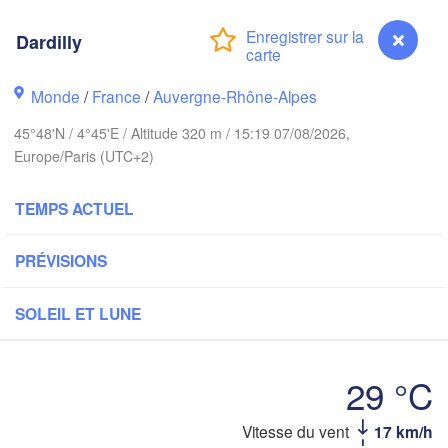
PAYS-BAS
ndon
Dardilly
A
Kass
Bruxelles 

Köln
- Brussel
Monde
/
France
/
Auvergne-Rhône-Alpes
BELGIQUE
45°48'N / 4°45'E / Altitude 320 m / 15:19 07/08/2026,
Frankfurt am M
Europe/Paris (UTC+2)
Rouen
Reims
TEMPS ACTUEL
Paris
Stuttgar
PRÉVISIONS
Orléans
SOLEIL ET LUNE
Zürich
Dijon
SUISSE
29 °C
FRANCE
Genève
Vitesse du vent
17 km/h
Dardilly
Limoges
Clermont-Ferrand