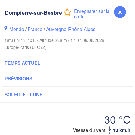
Norwich
am
Amsterdam
Dompierre-sur-Besbre
PAYS-BAS
London
Monde
/
France
/
Auvergne-Rhône-Alpes
Bruxelles 

Köln
46°31'N / 3°40'E / Altitude 236 m / 17:07 06/08/2026,
- Brussel
Europe/Paris (UTC+2)
BELGIQUE
Frankfu
TEMPS ACTUEL
Rouen
Reims
PRÉVISIONS
Paris
SOLEIL ET LUNE
Orléans
Zür
30 °C
Dijon
es
SUISS
Dompierre-sur-Besbre
Vitesse du vent
13 km/h
FRANCE