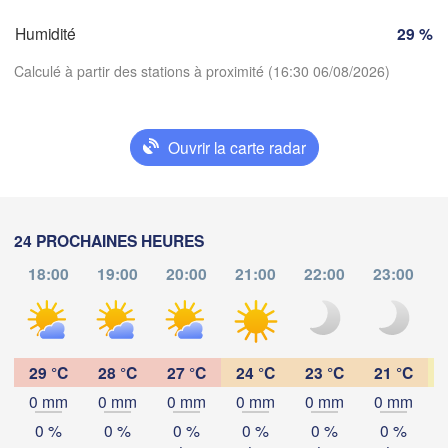
Genève
Limoges
Humidité
29 %
Clermont-Ferrand
Lyon
Calculé à partir des stations à proximité (16:30 06/08/2026)
Torino
Bordeaux
G
Ouvrir la carte radar
Nice
Télécharger l'application
Toulouse
Montpellier
Marseille
Températures
Perpignan
24 PROCHAINES HEURES
18:00
19:00
20:00
21:00
22:00
23:00
d
2 m au-dessus du sol
aragoza
Lleida
Barcelona
lu
ma
me
je
ve
sa
di
Sas
03 aoû
04 aoû
05 aoû
06 aoû
07 aoû
08 aoû
09 aoû
29 °C
28 °C
27 °C
24 °C
23 °C
21 °C
0 mm
0 mm
0 mm
0 mm
0 mm
0 mm
12
13
14
15
16
17
18
:00
Palma
:00
:00
:00
:00
:00
:00
València
0 %
0 %
0 %
0 %
0 %
0 %
Caste