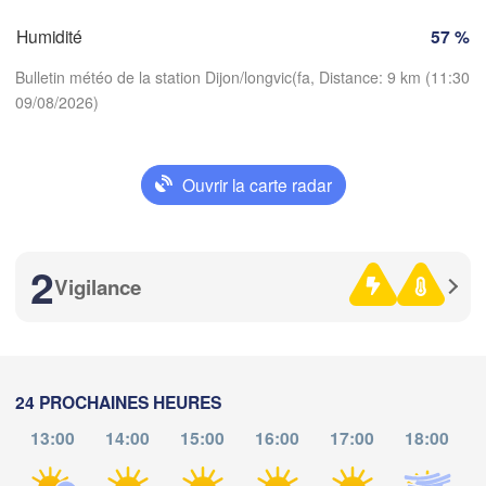
SUISSE
Humidité
57 %
FRANCE
A
Genève
Bulletin météo de la station Dijon/longvic(fa, Distance: 9 km (11:30
Limoges
Clermont-Ferrand
Lyon
09/08/2026)
Milano
Torino
Ouvrir la carte radar
Télécharger l'application
Genova
Nice
Températures
Toulouse
Montpellier
2
Marseille
Vigilance
Perpignan
2 m au-dessus du sol
je
ve
sa
di
lu
ma
me
Lleida
06 aoû
07 aoû
08 aoû
09 aoû
10 aoû
11 aoû
12 aoû
Barcelona
24 PROCHAINES HEURES
13:00
14:00
15:00
16:00
17:00
18:00
Sassari
07
08
09
10
11
12
13
:00
:00
:00
:00
:00
:00
:00