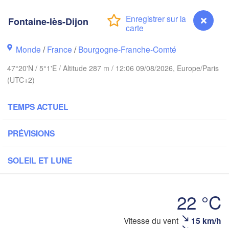
Groningen
Bremen
Fontaine-lès-Dijon
Norwich
Amsterdam
Hanno
Monde
/
France
/
Bourgogne-Franche-Comté
PAYS-BAS
47°20'N / 5°1'E / Altitude 287 m / 12:06 09/08/2026, Europe/Paris
AL
Kasse
(UTC+2)
Bruxelles 

Köln
- Brussel
TEMPS ACTUEL
BELGIQUE
Frankfurt am Mai
PRÉVISIONS
Rouen
Reims
SOLEIL ET LUNE
Paris
Stuttgart
22 °C
Orléans
Vitesse du vent
15 km/h
Fontaine-lès-Dijon
Zürich