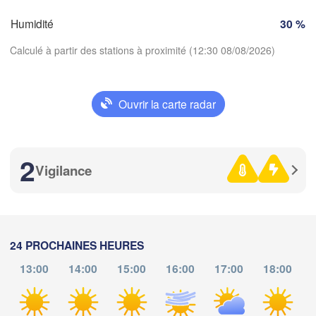
Torino
eaux
Humidité
30 %
Genov
Calculé à partir des stations à proximité (12:30 08/08/2026)
Nice
Toulouse
Montpellier
Marseille
Ouvrir la carte radar
Perpignan
Télécharger l'application
2
Températures
za
Lleida
Vigilance
Barcelona
Sassari
2 m au-dessus du sol
me
je
ve
sa
di
lu
ma
24 PROCHAINES HEURES
Palma
ència
05 aoû
06 aoû
07 aoû
08 aoû
09 aoû
10 aoû
11 aoû
Casteddu/C
13:00
14:00
15:00
16:00
17:00
18:00
nt / 

A
08
09
10
11
12
13
14
:00
:00
:00
:00
:00
:00
:00
ante