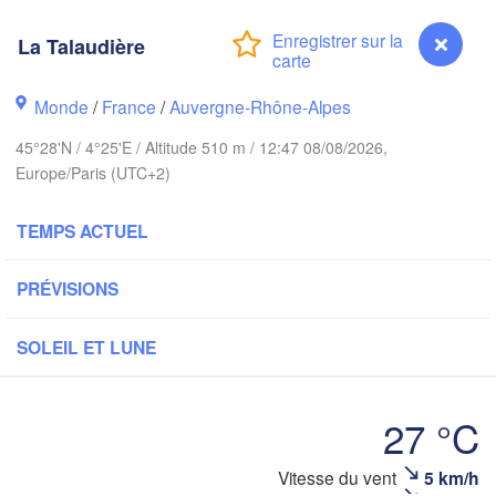
ondon
Ka
La Talaudière
Bruxelles 

Köln
- Brussel
BELGIQUE
Monde
/
France
/
Auvergne-Rhône-Alpes
Frankfurt am
45°28'N / 4°25'E / Altitude 510 m / 12:47 08/08/2026,
Europe/Paris (UTC+2)
Rouen
Reims
Paris
TEMPS ACTUEL
Stutt
PRÉVISIONS
Orléans
Zürich
Dijon
SOLEIL ET LUNE
SUISSE
FRANCE
27 °C
Genève
Limoges
Clermont-Ferrand
La Talaudière
Vitesse du vent
5 km/h
Mila