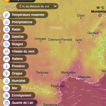
Orléans
Altitude:
2 m au-dessus du sol
Montbélia
Température ressentie
Dijon
Nantes
Précipitations
FRANCE
Radar
Genève
Satellite
Limoges
Clermont-Ferrand
Lyon
Nuages
Vitesse du vent
Bordeaux
Rafales
Pression
Ni
Toulouse
Montpellier
Orages
Marseille
Humidité
Perpignan
Mer
Enneigement
Zaragoza
Lleida
Qualité de l’air
Barcelona