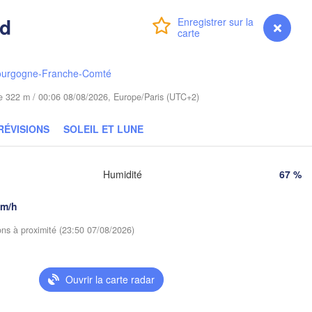
Gdańsk
rd
Connexion
Premium
myVentusky
Prévisions
Гродна

Olsztyn
(Hrodna)
Баранавічы

Bydgoszcz
(Baranavičy)
ourgogne-Franche-Comté
С
(
ude 322 m / 00:06 08/08/2026, Europe/Paris (UTC+2)
ań
Пінск

Брэст

Warszawa
(Pinsk)
(Brest)
RÉVISIONS
SOLEIL ET LUNE
Łódź
POLOGNE
Lublin
ław
Humidité
67 %
Рівне

(Rivne)
km/h
Львів

Kraków
Rzeszów
ions à proximité (23:50 07/08/2026)
(Lviv)
Хмельни
(Khmeln
Івано-Франківськ

Ouvrir la carte radar
(Ivano-Frankivsk)
Košice
Чернівці

SLOVAQUIE
(Chernivtsi)